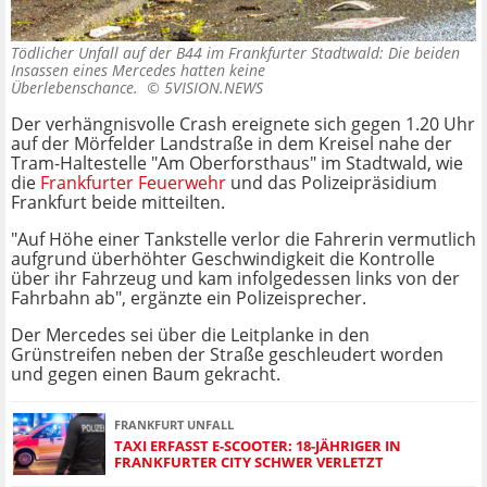
Tödlicher Unfall auf der B44 im Frankfurter Stadtwald: Die beiden
Insassen eines Mercedes hatten keine
Überlebenschance. ©
5VISION.NEWS
Der verhängnisvolle Crash ereignete sich gegen 1.20 Uhr
auf der Mörfelder Landstraße in dem Kreisel nahe der
Tram-Haltestelle "Am Oberforsthaus" im Stadtwald, wie
die
Frankfurter Feuerwehr
und das Polizeipräsidium
Frankfurt beide mitteilten.
"Auf Höhe einer Tankstelle verlor die Fahrerin vermutlich
aufgrund überhöhter Geschwindigkeit die Kontrolle
über ihr Fahrzeug und kam infolgedessen links von der
Fahrbahn ab", ergänzte ein Polizeisprecher.
Der Mercedes sei über die Leitplanke in den
Grünstreifen neben der Straße geschleudert worden
und gegen einen Baum gekracht.
FRANKFURT UNFALL
TAXI ERFASST E-SCOOTER: 18-JÄHRIGER IN
FRANKFURTER CITY SCHWER VERLETZT