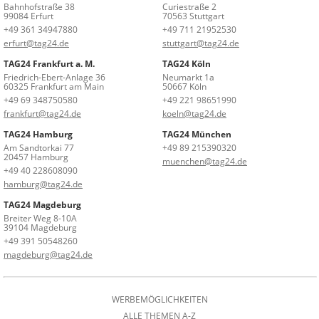
Bahnhofstraße 38
Curiestraße 2
99084 Erfurt
70563 Stuttgart
+49 361 34947880
+49 711 21952530
erfurt@tag24.de
stuttgart@tag24.de
TAG24 Frankfurt a. M.
TAG24 Köln
Friedrich-Ebert-Anlage 36
Neumarkt 1a
60325 Frankfurt am Main
50667 Köln
+49 69 348750580
+49 221 98651990
frankfurt@tag24.de
koeln@tag24.de
TAG24 Hamburg
TAG24 München
Am Sandtorkai 77
+49 89 215390320
20457 Hamburg
muenchen@tag24.de
+49 40 228608090
hamburg@tag24.de
TAG24 Magdeburg
Breiter Weg 8-10A
39104 Magdeburg
+49 391 50548260
magdeburg@tag24.de
WERBEMÖGLICHKEITEN
ALLE THEMEN A-Z