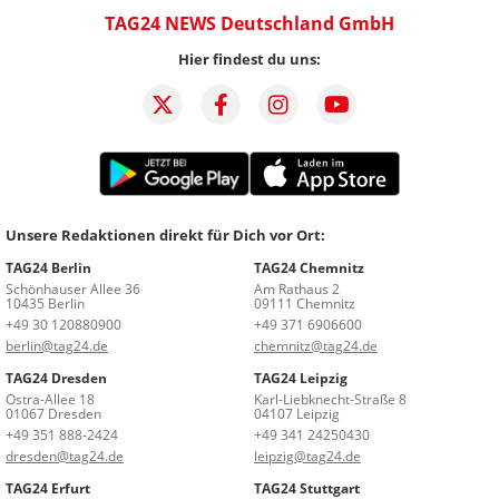
TAG24 NEWS Deutschland GmbH
Hier findest du uns:
Unsere Redaktionen direkt für Dich vor Ort:
TAG24 Berlin
TAG24 Chemnitz
Schönhauser Allee 36
Am Rathaus 2
10435 Berlin
09111 Chemnitz
+49 30 120880900
+49 371 6906600
berlin@tag24.de
chemnitz@tag24.de
TAG24 Dresden
TAG24 Leipzig
Ostra-Allee 18
Karl-Liebknecht-Straße 8
01067 Dresden
04107 Leipzig
+49 351 888-2424
+49 341 24250430
dresden@tag24.de
leipzig@tag24.de
TAG24 Erfurt
TAG24 Stuttgart