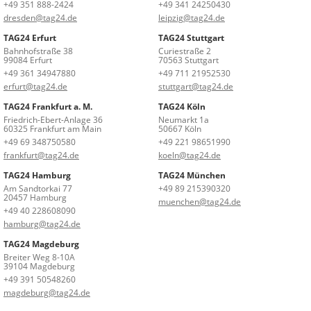
+49 351 888-2424
+49 341 24250430
dresden@tag24.de
leipzig@tag24.de
TAG24 Erfurt
TAG24 Stuttgart
Bahnhofstraße 38
Curiestraße 2
99084 Erfurt
70563 Stuttgart
+49 361 34947880
+49 711 21952530
erfurt@tag24.de
stuttgart@tag24.de
TAG24 Frankfurt a. M.
TAG24 Köln
Friedrich-Ebert-Anlage 36
Neumarkt 1a
60325 Frankfurt am Main
50667 Köln
+49 69 348750580
+49 221 98651990
frankfurt@tag24.de
koeln@tag24.de
TAG24 Hamburg
TAG24 München
Am Sandtorkai 77
+49 89 215390320
20457 Hamburg
muenchen@tag24.de
+49 40 228608090
hamburg@tag24.de
TAG24 Magdeburg
Breiter Weg 8-10A
39104 Magdeburg
+49 391 50548260
magdeburg@tag24.de