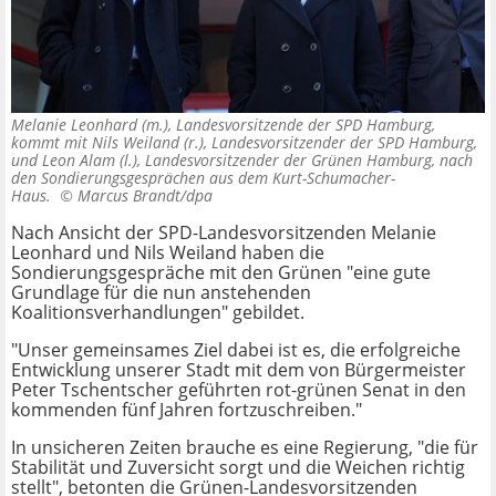
Melanie Leonhard (m.), Landesvorsitzende der SPD Hamburg,
kommt mit Nils Weiland (r.), Landesvorsitzender der SPD Hamburg,
und Leon Alam (l.), Landesvorsitzender der Grünen Hamburg, nach
den Sondierungsgesprächen aus dem Kurt-Schumacher-
Haus. ©
Marcus Brandt/dpa
Nach Ansicht der SPD-Landesvorsitzenden Melanie
Leonhard und Nils Weiland haben die
Sondierungsgespräche mit den Grünen "eine gute
Grundlage für die nun anstehenden
Koalitionsverhandlungen" gebildet.
"Unser gemeinsames Ziel dabei ist es, die erfolgreiche
Entwicklung unserer Stadt mit dem von Bürgermeister
Peter Tschentscher geführten rot-grünen Senat in den
kommenden fünf Jahren fortzuschreiben."
In unsicheren Zeiten brauche es eine Regierung, "die für
Stabilität und Zuversicht sorgt und die Weichen richtig
stellt", betonten die Grünen-Landesvorsitzenden