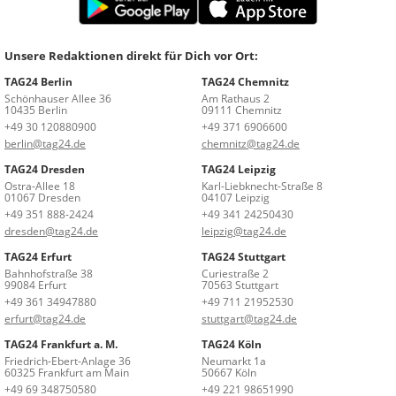
Unsere Redaktionen direkt für Dich vor Ort:
TAG24 Berlin
TAG24 Chemnitz
Schönhauser Allee 36
Am Rathaus 2
10435 Berlin
09111 Chemnitz
+49 30 120880900
+49 371 6906600
berlin@tag24.de
chemnitz@tag24.de
TAG24 Dresden
TAG24 Leipzig
Ostra-Allee 18
Karl-Liebknecht-Straße 8
01067 Dresden
04107 Leipzig
+49 351 888-2424
+49 341 24250430
dresden@tag24.de
leipzig@tag24.de
TAG24 Erfurt
TAG24 Stuttgart
Bahnhofstraße 38
Curiestraße 2
99084 Erfurt
70563 Stuttgart
+49 361 34947880
+49 711 21952530
erfurt@tag24.de
stuttgart@tag24.de
TAG24 Frankfurt a. M.
TAG24 Köln
Friedrich-Ebert-Anlage 36
Neumarkt 1a
60325 Frankfurt am Main
50667 Köln
+49 69 348750580
+49 221 98651990