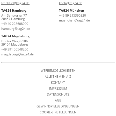
frankfurt@tag24.de
koeln@tag24.de
TAG24 Hamburg
TAG24 München
Am Sandtorkai 77
+49 89 215390320
20457 Hamburg
muenchen@tag24.de
+49 40 228608090
hamburg@tag24.de
TAG24 Magdeburg
Breiter Weg 8-10A
39104 Magdeburg
+49 391 50548260
magdeburg@tag24.de
WERBEMÖGLICHKEITEN
ALLE THEMEN A-Z
KONTAKT
IMPRESSUM
DATENSCHUTZ
AGB
GEWINNSPIELBEDINGUNGEN
COOKIE-EINSTELLUNGEN