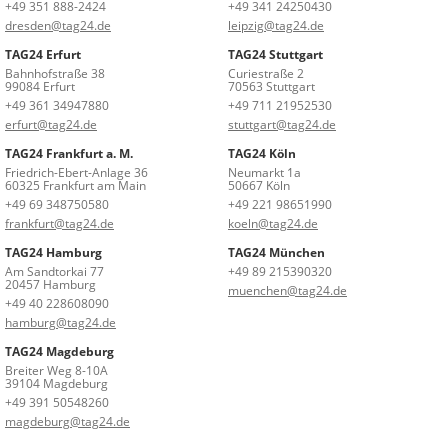
+49 351 888-2424
+49 341 24250430
dresden@tag24.de
leipzig@tag24.de
TAG24 Erfurt
TAG24 Stuttgart
Bahnhofstraße 38
Curiestraße 2
99084 Erfurt
70563 Stuttgart
+49 361 34947880
+49 711 21952530
erfurt@tag24.de
stuttgart@tag24.de
TAG24 Frankfurt a. M.
TAG24 Köln
Friedrich-Ebert-Anlage 36
Neumarkt 1a
60325 Frankfurt am Main
50667 Köln
+49 69 348750580
+49 221 98651990
frankfurt@tag24.de
koeln@tag24.de
TAG24 Hamburg
TAG24 München
Am Sandtorkai 77
+49 89 215390320
20457 Hamburg
muenchen@tag24.de
+49 40 228608090
hamburg@tag24.de
TAG24 Magdeburg
Breiter Weg 8-10A
39104 Magdeburg
+49 391 50548260
magdeburg@tag24.de