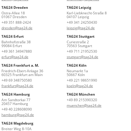
TAG24 Dresden
TAG24 Leipzig
Ostra-Allee 18
Karl-Liebknecht-Straße 8
01067 Dresden
04107 Leipzig
+49 351 888-2424
+49 341 24250430
dresden@tag24.de
leipzig@tag24.de
TAG24 Erfurt
TAG24 Stuttgart
Bahnhofstraße 38
Curiestraße 2
99084 Erfurt
70563 Stuttgart
+49 361 34947880
+49 711 21952530
erfurt@tag24.de
stuttgart@tag24.de
TAG24 Frankfurt a. M.
TAG24 Köln
Friedrich-Ebert-Anlage 36
Neumarkt 1a
60325 Frankfurt am Main
50667 Köln
+49 69 348750580
+49 221 98651990
frankfurt@tag24.de
koeln@tag24.de
TAG24 Hamburg
TAG24 München
Am Sandtorkai 77
+49 89 215390320
20457 Hamburg
muenchen@tag24.de
+49 40 228608090
hamburg@tag24.de
TAG24 Magdeburg
Breiter Weg 8-10A