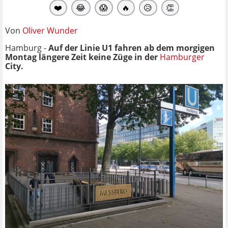
❤️
😂
😱
🔥
😥
👏
Von
Oliver Wunder
Hamburg -
Auf der Linie U1 fahren ab dem morgigen
Montag längere Zeit keine Züge in der
Hamburger
City.