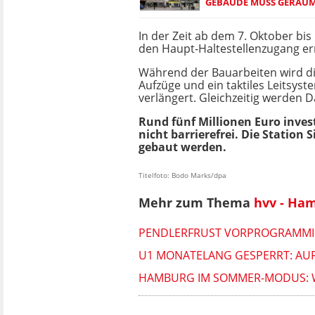
GEBÄUDE MUSS GERÄU
In der Zeit ab dem 7. Oktober bi
den Haupt-Haltestellenzugang err
Während der Bauarbeiten wird die
Aufzüge und ein taktiles Leitsy
verlängert. Gleichzeitig werden 
Rund fünf Millionen Euro inves
nicht barrierefrei. Die Station
gebaut werden.
Titelfoto: Bodo Marks/dpa
Mehr zum Thema
hvv - Ha
PENDLERFRUST VORPROGRAMMIE
U1 MONATELANG GESPERRT: AUF
HAMBURG IM SOMMER-MODUS: W