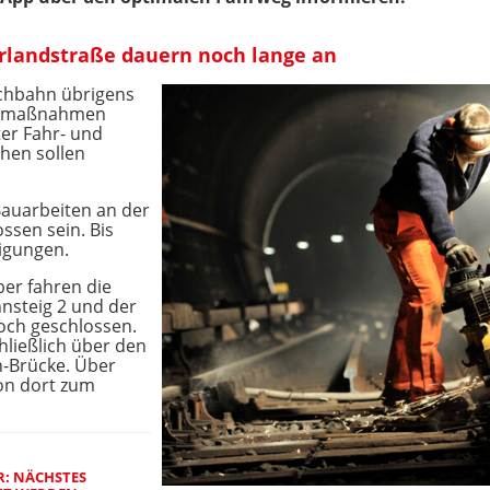
rlandstraße dauern noch lange an
ochbahn übrigens
ngsmaßnahmen
er Fahr- und
hen sollen
Bauarbeiten an der
ssen sein. Bis
tigungen.
ber fahren die
nsteig 2 und der
och geschlossen.
hließlich über den
n-Brücke. Über
on dort zum
R: NÄCHSTES