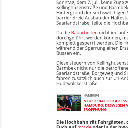
Sonntag, dem 7. Juli, keine Züge 
Kellinghusenstraße und Barmbek
Hintergrund der sechswöchigen S
barrierefreie Ausbau der Halteste
Saarlandstraße, teilte die Hochb
Da die
Bauarbeiten
nicht im lauf
durchgeführt werden können, mu
komplett gesperrt werden. Die H
während der Sperrung einen Ersa
Bussen ein.
Diese steuern von Kellinghusens
Barmbek nicht nur die betroffene
Saarlandstraße, Borgeweg und Sie
fahren zusätzlich auch zur U1-A
Hudtwalckerstraße.
HAMBURG
NEUER "BATTLEKART"-
HAMBURG: DESWEGEN VE
ERÖFFNUNG
Die Hochbahn rät Fahrgästen, d
Euch auf
hvv.de
oder in der hv