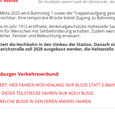
MT WERDEN
Die Hochbahn saniert auch die Gleisstrecke. (A
s Mitte 2025 wird Bahnsteig 1 sowie der Treppenaufgang gesc
eichbar. Eine temporäre Brücke bietet Zugang zu Bahnsteig
 im Jahr 1912 eröffnete, denkmalgeschützte Haltestelle Sa
stem für Menschen mit Sehbehinderung erhalten. Zudem werd
Dächer, Fenster und Beleuchtung erneuert.
tiert die Hochbahn in den Umbau der Station. Danach si
 Sierichstraße soll 2028 ausgebaut werden, die Haltestell
mburger Verkehrsverbund
:
RT: HIER FAHREN WOCHENLANG NUR BUSSE STATT S-BAH
 DIESER TEILSTRECKE FAHREN NUR NOCH BUSSE
ELCHE BUSSE IN DEN FERIEN ANDERS FAHREN