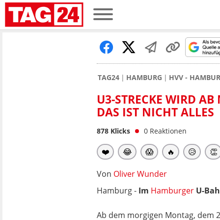
TAG24
HAMBURG
HVV - HAMBU
U3-STRECKE WIRD AB
DAS IST NICHT ALLES
878
Klicks
0
Reaktionen
❤️
😂
😱
🔥
😥
👏
Von
Oliver Wunder
Hamburg -
Im
Hamburger
U-Bahn
Ab dem morgigen Montag, dem 27