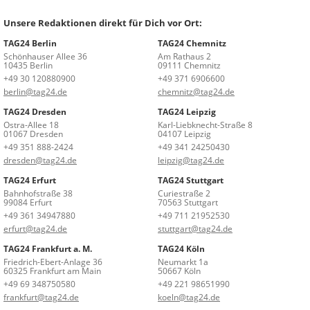
Unsere Redaktionen direkt für Dich vor Ort:
TAG24 Berlin
TAG24 Chemnitz
Schönhauser Allee 36
Am Rathaus 2
10435 Berlin
09111 Chemnitz
+49 30 120880900
+49 371 6906600
berlin@tag24.de
chemnitz@tag24.de
TAG24 Dresden
TAG24 Leipzig
Ostra-Allee 18
Karl-Liebknecht-Straße 8
01067 Dresden
04107 Leipzig
+49 351 888-2424
+49 341 24250430
dresden@tag24.de
leipzig@tag24.de
TAG24 Erfurt
TAG24 Stuttgart
Bahnhofstraße 38
Curiestraße 2
99084 Erfurt
70563 Stuttgart
+49 361 34947880
+49 711 21952530
erfurt@tag24.de
stuttgart@tag24.de
TAG24 Frankfurt a. M.
TAG24 Köln
Friedrich-Ebert-Anlage 36
Neumarkt 1a
60325 Frankfurt am Main
50667 Köln
+49 69 348750580
+49 221 98651990
frankfurt@tag24.de
koeln@tag24.de