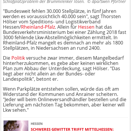
Schlafplatzproblem der Brummilenker lösen. ©
dpa/Swen Pförtner
"Bundesweit fehlen 30.000 Stellplätze, in fünf Jahren
werden es voraussichtlich 40.000 sein", sagt Thorsten
Hölser vom Speditions- und Logistikverband
Hessen/
Rheinland-Pfalz
. Allein für
Hessen
hat das
Bundesverkehrsministerium bei einer Zählung 2018 fast
3000 fehlende Lkw-Abstellmöglichkeiten ermittelt. In
Rheinland-Pfalz mangelt es demnach an mehr als 1800
Stellplätzen, in Niedersachsen an rund 2400.
Die
Politik
versuche zwar immer, diesem Mangelbedarf
hinterherzukommen, es gebe aber keinen wirklichen
Plan zum Abbau der Unterdeckung, sagt Hölser. "Das
liegt aber nicht allein an der Bundes- oder
Landespolitik", betont er.
Wenn Parkplätze entstehen sollen, würde das oft am
Widerstand der Kommunen und Anrainer scheitern.
"Jeder will beim Onlineversandhändler bestellen und die
Lieferung am nächsten Tag bekommen, aber keiner will
Lkw sehen."
HESSEN
SCHWERES GEWITTER TRIFFT MITTELHESSEN: