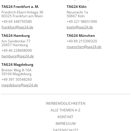
TAG24 Frankfurt a. M.
TAG24 Köln
Friedrich-Ebert-Anlage 36
Neumarkt 1a
60325 Frankfurt am Main
50667 Köln
+49 69 348750580
+49 221 98651990
frankfurt@tag24.de
koeln@tag24.de
TAG24 Hamburg
TAG24 München
Am Sandtorkai 77
+49 89 215390320
20457 Hamburg
muenchen@tag24.de
+49 40 228608090
hamburg@tag24.de
TAG24 Magdeburg
Breiter Weg 8-10A
39104 Magdeburg
+49 391 50548260
magdeburg@tag24.de
WERBEMÖGLICHKEITEN
ALLE THEMEN A-Z
KONTAKT
IMPRESSUM
DATENSCHUTZ