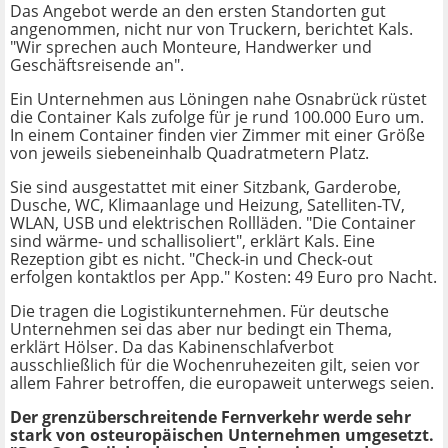
Das Angebot werde an den ersten Standorten gut
angenommen, nicht nur von Truckern, berichtet Kals.
"Wir sprechen auch Monteure, Handwerker und
Geschäftsreisende an".
Ein Unternehmen aus Löningen nahe Osnabrück rüstet
die Container Kals zufolge für je rund 100.000 Euro um.
In einem Container finden vier Zimmer mit einer Größe
von jeweils siebeneinhalb Quadratmetern Platz.
Sie sind ausgestattet mit einer Sitzbank, Garderobe,
Dusche, WC, Klimaanlage und Heizung, Satelliten-TV,
WLAN, USB und elektrischen Rollläden. "Die Container
sind wärme- und schallisoliert", erklärt Kals. Eine
Rezeption gibt es nicht. "Check-in und Check-out
erfolgen kontaktlos per App." Kosten: 49 Euro pro Nacht.
Die tragen die Logistikunternehmen. Für deutsche
Unternehmen sei das aber nur bedingt ein Thema,
erklärt Hölser. Da das Kabinenschlafverbot
ausschließlich für die Wochenruhezeiten gilt, seien vor
allem Fahrer betroffen, die europaweit unterwegs seien.
Der grenzüberschreitende Fernverkehr werde sehr
stark von osteuropäischen Unternehmen umgesetzt.