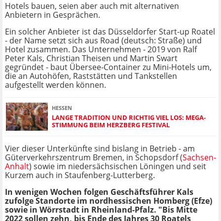
Hotels bauen, seien aber auch mit alternativen
Anbietern in Gesprächen.
Ein solcher Anbieter ist das Düsseldorfer Start-up Roatel
- der Name setzt sich aus Road (deutsch: Straße) und
Hotel zusammen. Das Unternehmen - 2019 von Ralf
Peter Kals, Christian Theisen und Martin Swart
gegründet - baut Übersee-Container zu Mini-Hotels um,
die an Autohöfen, Raststätten und Tankstellen
aufgestellt werden können.
HESSEN
LANGE TRADITION UND RICHTIG VIEL LOS: MEGA-
STIMMUNG BEIM HERZBERG FESTIVAL
Vier dieser Unterkünfte sind bislang in Betrieb - am
Güterverkehrszentrum Bremen, in Schopsdorf (
Sachsen-
Anhalt
) sowie im niedersächsischen Löningen und seit
Kurzem auch in Staufenberg-Lutterberg.
In wenigen Wochen folgen Geschäftsführer Kals
zufolge Standorte im nordhessischen Homberg (Efze)
sowie in Wörrstadt in Rheinland-Pfalz. "Bis Mitte
2022 sollen zehn, bis Ende des Jahres 30 Roatels