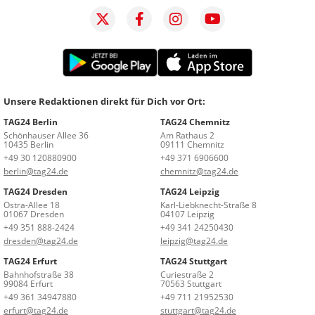
Unsere Redaktionen direkt für Dich vor Ort:
TAG24 Berlin
TAG24 Chemnitz
Schönhauser Allee 36
Am Rathaus 2
10435 Berlin
09111 Chemnitz
+49 30 120880900
+49 371 6906600
berlin@tag24.de
chemnitz@tag24.de
TAG24 Dresden
TAG24 Leipzig
Ostra-Allee 18
Karl-Liebknecht-Straße 8
01067 Dresden
04107 Leipzig
+49 351 888-2424
+49 341 24250430
dresden@tag24.de
leipzig@tag24.de
TAG24 Erfurt
TAG24 Stuttgart
Bahnhofstraße 38
Curiestraße 2
99084 Erfurt
70563 Stuttgart
+49 361 34947880
+49 711 21952530
erfurt@tag24.de
stuttgart@tag24.de