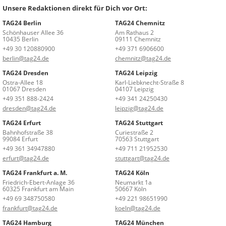
Unsere Redaktionen direkt für Dich vor Ort:
TAG24 Berlin
TAG24 Chemnitz
Schönhauser Allee 36
Am Rathaus 2
10435 Berlin
09111 Chemnitz
+49 30 120880900
+49 371 6906600
berlin@tag24.de
chemnitz@tag24.de
TAG24 Dresden
TAG24 Leipzig
Ostra-Allee 18
Karl-Liebknecht-Straße 8
01067 Dresden
04107 Leipzig
+49 351 888-2424
+49 341 24250430
dresden@tag24.de
leipzig@tag24.de
TAG24 Erfurt
TAG24 Stuttgart
Bahnhofstraße 38
Curiestraße 2
99084 Erfurt
70563 Stuttgart
+49 361 34947880
+49 711 21952530
erfurt@tag24.de
stuttgart@tag24.de
TAG24 Frankfurt a. M.
TAG24 Köln
Friedrich-Ebert-Anlage 36
Neumarkt 1a
60325 Frankfurt am Main
50667 Köln
+49 69 348750580
+49 221 98651990
frankfurt@tag24.de
koeln@tag24.de
TAG24 Hamburg
TAG24 München