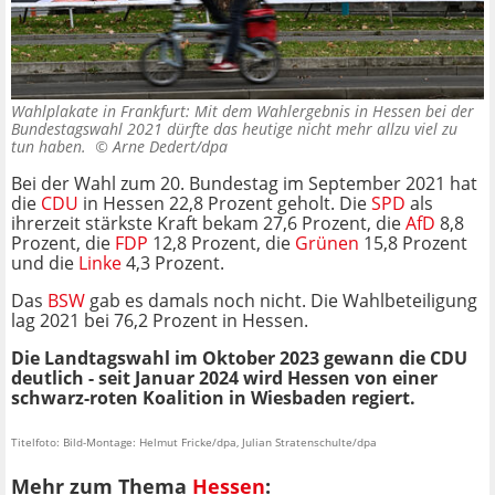
Wahlplakate in Frankfurt: Mit dem Wahlergebnis in Hessen bei der
Bundestagswahl 2021 dürfte das heutige nicht mehr allzu viel zu
tun haben. ©
Arne Dedert/dpa
Bei der Wahl zum 20. Bundestag im September 2021 hat
die
CDU
in Hessen 22,8 Prozent geholt. Die
SPD
als
ihrerzeit stärkste Kraft bekam 27,6 Prozent, die
AfD
8,8
Prozent, die
FDP
12,8 Prozent, die
Grünen
15,8 Prozent
und die
Linke
4,3 Prozent.
Das
BSW
gab es damals noch nicht. Die Wahlbeteiligung
lag 2021 bei 76,2 Prozent in Hessen.
Die Landtagswahl im Oktober 2023 gewann die CDU
deutlich - seit Januar 2024 wird Hessen von einer
schwarz-roten Koalition in Wiesbaden regiert.
Titelfoto: Bild-Montage: Helmut Fricke/dpa, Julian Stratenschulte/dpa
Mehr zum Thema
Hessen
: