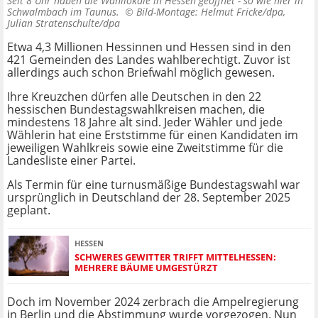
Seit 8 Uhr haben die Wahllokale in Hessen geöffnet - so wie hier in
Schwalmbach im Taunus. ©
Bild-Montage: Helmut Fricke/dpa,
Julian Stratenschulte/dpa
Etwa 4,3 Millionen Hessinnen und Hessen sind in den
421 Gemeinden des Landes wahlberechtigt. Zuvor ist
allerdings auch schon Briefwahl möglich gewesen.
Ihre Kreuzchen dürfen alle Deutschen in den 22
hessischen Bundestagswahlkreisen machen, die
mindestens 18 Jahre alt sind. Jeder Wähler und jede
Wählerin hat eine Erststimme für einen Kandidaten im
jeweiligen Wahlkreis sowie eine Zweitstimme für die
Landesliste einer Partei.
Als Termin für eine turnusmäßige Bundestagswahl war
ursprünglich in Deutschland der 28. September 2025
geplant.
HESSEN
SCHWERES GEWITTER TRIFFT MITTELHESSEN:
MEHRERE BÄUME UMGESTÜRZT
Doch im November 2024 zerbrach die Ampelregierung
in Berlin und die Abstimmung wurde vorgezogen. Nun