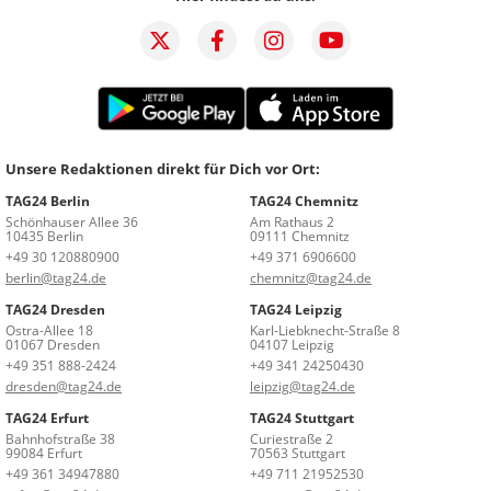
Unsere Redaktionen direkt für Dich vor Ort:
TAG24 Berlin
TAG24 Chemnitz
Schönhauser Allee 36
Am Rathaus 2
10435 Berlin
09111 Chemnitz
+49 30 120880900
+49 371 6906600
berlin@tag24.de
chemnitz@tag24.de
TAG24 Dresden
TAG24 Leipzig
Ostra-Allee 18
Karl-Liebknecht-Straße 8
01067 Dresden
04107 Leipzig
+49 351 888-2424
+49 341 24250430
dresden@tag24.de
leipzig@tag24.de
TAG24 Erfurt
TAG24 Stuttgart
Bahnhofstraße 38
Curiestraße 2
99084 Erfurt
70563 Stuttgart
+49 361 34947880
+49 711 21952530