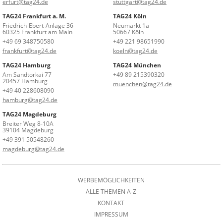
erfurt@tag24.de
stuttgart@tag24.de
TAG24 Frankfurt a. M.
TAG24 Köln
Friedrich-Ebert-Anlage 36
Neumarkt 1a
60325 Frankfurt am Main
50667 Köln
+49 69 348750580
+49 221 98651990
frankfurt@tag24.de
koeln@tag24.de
TAG24 Hamburg
TAG24 München
Am Sandtorkai 77
+49 89 215390320
20457 Hamburg
muenchen@tag24.de
+49 40 228608090
hamburg@tag24.de
TAG24 Magdeburg
Breiter Weg 8-10A
39104 Magdeburg
+49 391 50548260
magdeburg@tag24.de
WERBEMÖGLICHKEITEN
ALLE THEMEN A-Z
KONTAKT
IMPRESSUM