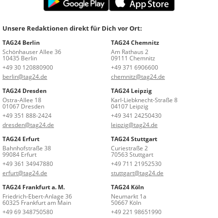
Unsere Redaktionen direkt für Dich vor Ort:
TAG24 Berlin
TAG24 Chemnitz
Schönhauser Allee 36
Am Rathaus 2
10435 Berlin
09111 Chemnitz
+49 30 120880900
+49 371 6906600
berlin@tag24.de
chemnitz@tag24.de
TAG24 Dresden
TAG24 Leipzig
Ostra-Allee 18
Karl-Liebknecht-Straße 8
01067 Dresden
04107 Leipzig
+49 351 888-2424
+49 341 24250430
dresden@tag24.de
leipzig@tag24.de
TAG24 Erfurt
TAG24 Stuttgart
Bahnhofstraße 38
Curiestraße 2
99084 Erfurt
70563 Stuttgart
+49 361 34947880
+49 711 21952530
erfurt@tag24.de
stuttgart@tag24.de
TAG24 Frankfurt a. M.
TAG24 Köln
Friedrich-Ebert-Anlage 36
Neumarkt 1a
60325 Frankfurt am Main
50667 Köln
+49 69 348750580
+49 221 98651990