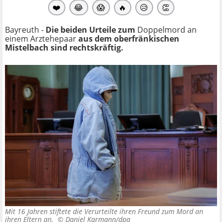
❤️
😂
😱
🔥
😥
👏
Bayreuth -
Die beiden Urteile zum
Doppelmord an
einem Arztehepaar
aus dem oberfränkischen
Mistelbach sind rechtskräftig.
Mit 16 Jahren stiftete die Verurteilte ihren Freund zum Mord an
ihren Eltern an. ©
Daniel Karmann/dpa