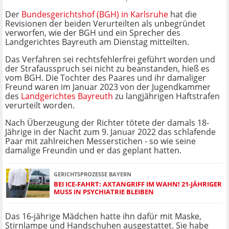
Der
Bundesgerichtshof (BGH) in Karlsruhe
hat die
Revisionen der beiden Verurteilten als unbegründet
verworfen, wie der BGH und ein Sprecher des
Landgerichtes Bayreuth am Dienstag mitteilten.
Das Verfahren sei rechtsfehlerfrei geführt worden und
der Strafausspruch sei nicht zu beanstanden, hieß es
vom BGH. Die Tochter des Paares und ihr damaliger
Freund waren im Januar 2023 von der Jugendkammer
des
Landgerichtes Bayreuth
zu langjährigen Haftstrafen
verurteilt worden.
Nach Überzeugung der Richter tötete der damals 18-
Jährige in der Nacht zum 9. Januar 2022 das schlafende
Paar mit zahlreichen Messerstichen - so wie seine
damalige Freundin und er das geplant hatten.
GERICHTSPROZESSE BAYERN
BEI ICE-FAHRT: AXTANGRIFF IM WAHN! 21-JÄHRIGER
MUSS IN PSYCHIATRIE BLEIBEN
Das 16-jährige Mädchen hatte ihn dafür mit Maske,
Stirnlampe und Handschuhen ausgestattet. Sie habe