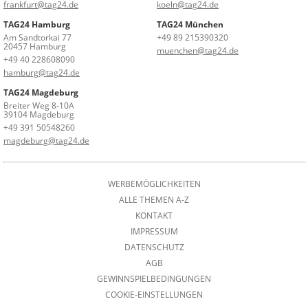
frankfurt@tag24.de
koeln@tag24.de
TAG24 Hamburg
TAG24 München
Am Sandtorkai 77
+49 89 215390320
20457 Hamburg
muenchen@tag24.de
+49 40 228608090
hamburg@tag24.de
TAG24 Magdeburg
Breiter Weg 8-10A
39104 Magdeburg
+49 391 50548260
magdeburg@tag24.de
WERBEMÖGLICHKEITEN
ALLE THEMEN A-Z
KONTAKT
IMPRESSUM
DATENSCHUTZ
AGB
GEWINNSPIELBEDINGUNGEN
COOKIE-EINSTELLUNGEN