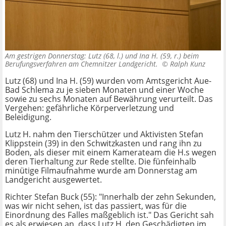
Am gestrigen Donnerstag: Lutz (68, l.) und Ina H. (59, r.) beim
Berufungsverfahren am Chemnitzer Landgericht. ©
Ralph Kunz
Lutz (68) und Ina H. (59) wurden vom Amtsgericht Aue-
Bad Schlema zu je sieben Monaten und einer Woche
sowie zu sechs Monaten auf Bewährung verurteilt. Das
Vergehen: gefährliche Körperverletzung und
Beleidigung.
Lutz H. nahm den Tierschützer und Aktivisten Stefan
Klippstein (39) in den Schwitzkasten und rang ihn zu
Boden, als dieser mit einem Kamerateam die H.s wegen
deren Tierhaltung zur Rede stellte. Die fünfeinhalb
minütige Filmaufnahme wurde am Donnerstag am
Landgericht ausgewertet.
Richter Stefan Buck (55): "Innerhalb der zehn Sekunden,
was wir nicht sehen, ist das passiert, was für die
Einordnung des Falles maßgeblich ist." Das Gericht sah
es als erwiesen an, dass Lutz H. den Geschädigten im