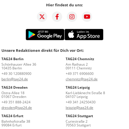
Hier findest du uns:
Unsere Redaktionen direkt für Dich vor Ort:
TAG24 Berlin
TAG24 Chemnitz
Schönhauser Allee 36
Am Rathaus 2
10435 Berlin
09111 Chemnitz
+49 30 120880900
+49 371 6906600
berlin@tag24.de
chemnitz@tag24.de
TAG24 Dresden
TAG24 Leipzig
Ostra-Allee 18
Karl-Liebknecht-Straße 8
01067 Dresden
04107 Leipzig
+49 351 888-2424
+49 341 24250430
dresden@tag24.de
leipzig@tag24.de
TAG24 Erfurt
TAG24 Stuttgart
Bahnhofstraße 38
Curiestraße 2
99084 Erfurt
70563 Stuttgart