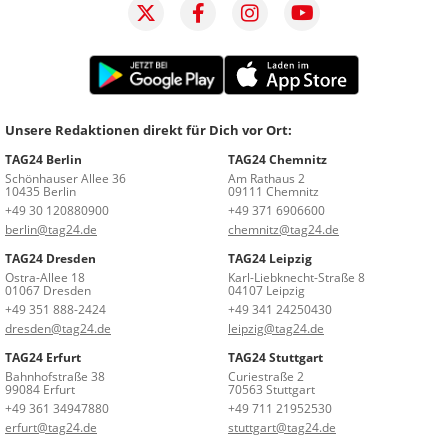
Unsere Redaktionen direkt für Dich vor Ort:
TAG24 Berlin
TAG24 Chemnitz
Schönhauser Allee 36
Am Rathaus 2
10435 Berlin
09111 Chemnitz
+49 30 120880900
+49 371 6906600
berlin@tag24.de
chemnitz@tag24.de
TAG24 Dresden
TAG24 Leipzig
Ostra-Allee 18
Karl-Liebknecht-Straße 8
01067 Dresden
04107 Leipzig
+49 351 888-2424
+49 341 24250430
dresden@tag24.de
leipzig@tag24.de
TAG24 Erfurt
TAG24 Stuttgart
Bahnhofstraße 38
Curiestraße 2
99084 Erfurt
70563 Stuttgart
+49 361 34947880
+49 711 21952530
erfurt@tag24.de
stuttgart@tag24.de