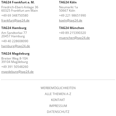
TAG24 Frankfurt a. M.
TAG24 Köln
Friedrich-Ebert-Anlage 36
Neumarkt 1a
60325 Frankfurt am Main
50667 Köln
+49 69 348750580
+49 221 98651990
frankfurt@tag24.de
koeln@tag24.de
TAG24 Hamburg
TAG24 München
Am Sandtorkai 77
+49 89 215390320
20457 Hamburg
muenchen@tag24.de
+49 40 228608090
hamburg@tag24.de
TAG24 Magdeburg
Breiter Weg 8-10A
39104 Magdeburg
+49 391 50548260
magdeburg@tag24.de
WERBEMÖGLICHKEITEN
ALLE THEMEN A-Z
KONTAKT
IMPRESSUM
DATENSCHUTZ