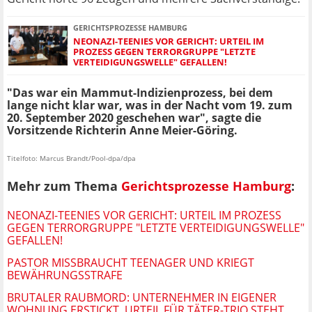
GERICHTSPROZESSE HAMBURG
NEONAZI-TEENIES VOR GERICHT: URTEIL IM
PROZESS GEGEN TERRORGRUPPE "LETZTE
VERTEIDIGUNGSWELLE" GEFALLEN!
"Das war ein Mammut-Indizienprozess, bei dem
lange nicht klar war, was in der Nacht vom 19. zum
20. September 2020 geschehen war", sagte die
Vorsitzende Richterin Anne Meier-Göring.
Titelfoto: Marcus Brandt/Pool-dpa/dpa
Mehr zum Thema
Gerichtsprozesse Hamburg
:
NEONAZI-TEENIES VOR GERICHT: URTEIL IM PROZESS
GEGEN TERRORGRUPPE "LETZTE VERTEIDIGUNGSWELLE"
GEFALLEN!
PASTOR MISSBRAUCHT TEENAGER UND KRIEGT
BEWÄHRUNGSSTRAFE
BRUTALER RAUBMORD: UNTERNEHMER IN EIGENER
WOHNUNG ERSTICKT, URTEIL FÜR TÄTER-TRIO STEHT