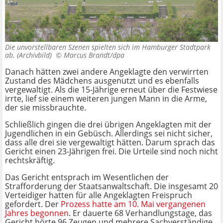
Die unvorstellbaren Szenen spielten sich im Hamburger Stadtpark
ab. (Archivbild) ©
Marcus Brandt/dpa
Danach hätten zwei andere Angeklagte den verwirrten
Zustand des Mädchens ausgenutzt und es ebenfalls
vergewaltigt. Als die 15-Jährige erneut über die Festwiese
irrte, lief sie einem weiteren jungen Mann in die Arme,
der sie missbrauchte.
Schließlich gingen die drei übrigen Angeklagten mit der
Jugendlichen in ein Gebüsch. Allerdings sei nicht sicher,
dass alle drei sie vergewaltigt hätten. Darum sprach das
Gericht einen 23-Jährigen frei. Die Urteile sind noch nicht
rechtskräftig.
Das Gericht entsprach im Wesentlichen der
Strafforderung der Staatsanwaltschaft. Die insgesamt 20
Verteidiger hatten für alle Angeklagten Freispruch
gefordert. Der
Prozess hatte am 10. Mai vergangenen
Jahres begonnen
. Er dauerte 68 Verhandlungstage, das
Gericht hörte 96 Zeugen und mehrere Sachverständige.