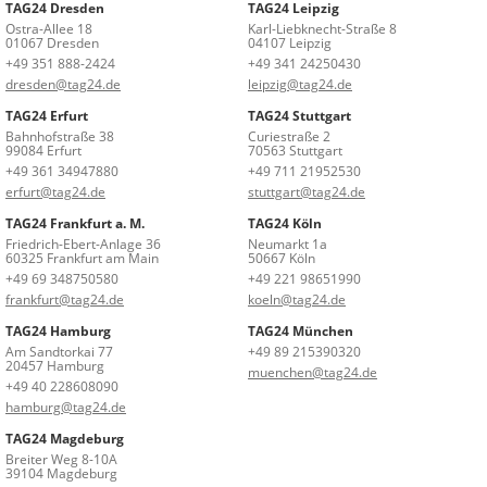
TAG24 Dresden
TAG24 Leipzig
Ostra-Allee 18
Karl-Liebknecht-Straße 8
01067 Dresden
04107 Leipzig
+49 351 888-2424
+49 341 24250430
dresden@tag24.de
leipzig@tag24.de
TAG24 Erfurt
TAG24 Stuttgart
Bahnhofstraße 38
Curiestraße 2
99084 Erfurt
70563 Stuttgart
+49 361 34947880
+49 711 21952530
erfurt@tag24.de
stuttgart@tag24.de
TAG24 Frankfurt a. M.
TAG24 Köln
Friedrich-Ebert-Anlage 36
Neumarkt 1a
60325 Frankfurt am Main
50667 Köln
+49 69 348750580
+49 221 98651990
frankfurt@tag24.de
koeln@tag24.de
TAG24 Hamburg
TAG24 München
Am Sandtorkai 77
+49 89 215390320
20457 Hamburg
muenchen@tag24.de
+49 40 228608090
hamburg@tag24.de
TAG24 Magdeburg
Breiter Weg 8-10A
39104 Magdeburg