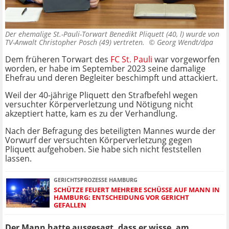
Der ehemalige St.-Pauli-Torwart Benedikt Pliquett (40, l) wurde von
TV-Anwalt Christopher Posch (49) vertreten. ©
Georg Wendt/dpa
Dem früheren Torwart des
FC St. Pauli
war vorgeworfen
worden, er habe im September 2023 seine damalige
Ehefrau und deren Begleiter beschimpft und attackiert.
Weil der 40-jährige Pliquett den Strafbefehl wegen
versuchter Körperverletzung und Nötigung nicht
akzeptiert hatte, kam es zu der Verhandlung.
Nach der Befragung des beteiligten Mannes wurde der
Vorwurf der versuchten Körperverletzung gegen
Pliquett aufgehoben. Sie habe sich nicht feststellen
lassen.
GERICHTSPROZESSE HAMBURG
SCHÜTZE FEUERT MEHRERE SCHÜSSE AUF MANN IN
HAMBURG: ENTSCHEIDUNG VOR GERICHT
GEFALLEN
Der Mann hatte ausgesagt, dass er wisse, am