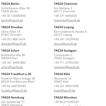
TAG24 Berlin
TAG24 Chemnitz
Schönhauser Allee 36
Am Rathaus 2
10435 Berlin
09111 Chemnitz
+49 30 120880900
+49 371 6906600
berlin@tag24.de
chemnitz@tag24.de
TAG24 Dresden
TAG24 Leipzig
Ostra-Allee 18
Karl-Liebknecht-Straße 8
01067 Dresden
04107 Leipzig
+49 351 888-2424
+49 341 24250430
dresden@tag24.de
leipzig@tag24.de
TAG24 Erfurt
TAG24 Stuttgart
Bahnhofstraße 38
Curiestraße 2
99084 Erfurt
70563 Stuttgart
+49 361 34947880
+49 711 21952530
erfurt@tag24.de
stuttgart@tag24.de
TAG24 Frankfurt a. M.
TAG24 Köln
Friedrich-Ebert-Anlage 36
Neumarkt 1a
60325 Frankfurt am Main
50667 Köln
+49 69 348750580
+49 221 98651990
frankfurt@tag24.de
koeln@tag24.de
TAG24 Hamburg
TAG24 München
Am Sandtorkai 77
+49 89 215390320
20457 Hamburg