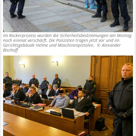
Im Rockerprozess wurden die Sicherheitsbestimmungen am Montag
noch einmal verschärft. Die Polizisten tragen jetzt vor und im
Gerichtsgebäude Helme und Maschinenpistolen. ©
Alexander
Bischoff