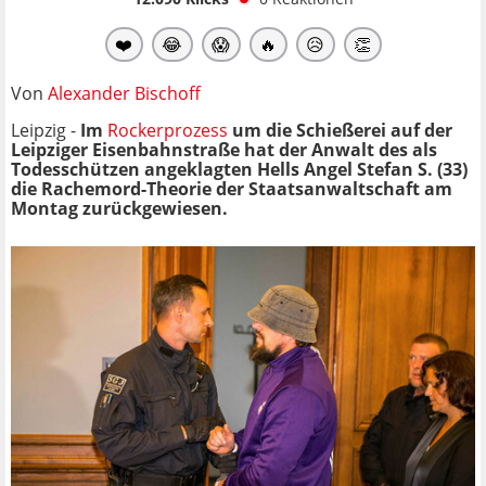
❤️
😂
😱
🔥
😥
👏
Von
Alexander Bischoff
Leipzig -
Im
Rockerprozess
um die Schießerei auf der
Leipziger Eisenbahnstraße hat der Anwalt des als
Todesschützen angeklagten Hells Angel Stefan S. (33)
die Rachemord-Theorie der Staatsanwaltschaft am
Montag zurückgewiesen.