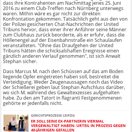
dass ihre Kontrahenten am Nachmittag jenes 25. Juni
2016 zu einem Club-Treffen nach Nürnberg unterwegs
waren. Mithin wäre es gar nicht zur direkten
Konfrontation gekommen. Tatsächlich geht aus den von
der Polizei gesicherten Chat-Nachrichten der United
Tribuns hervor, dass einer ihrer Anführer seine Männer
zum Clubhaus zurück beorderte, als er erfuhr, dass die
Höllenengel auf der Eisenbahnstraße ein Schaulaufen
veranstalteten. "Ohne das Draufgehen der United
Tribuns hätten die schicksalshaften Ereignisse einen
gänzlich anderen Verlauf genommen", ist sich Anwalt
Stephan sicher.
Dass Marcus M. nach den Schüssen auf das am Boden
liegende Opfer eingetreten haben soll, bestreitet die
Verteidigung. Weder Zeugenaussagen noch das Video
der Schießerei geben laut Stephan Aufschluss darüber,
wo sich M. während des Gewaltexzesses aufgehalten
habe. Zu den am Tatort in flagranti Festgenommenen
gehörte er jedenfalls nicht.
GERICHTSPROZESSE LEIPZIG
ER SOLL SEINE EX-PARTNERIN VIERMAL
VERGEWALTIGT HABEN: URTEIL IN PROZESS GEGEN
40-JÄHRIGEN GEFALLEN