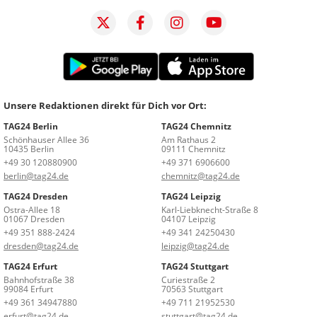
Unsere Redaktionen direkt für Dich vor Ort:
TAG24 Berlin
TAG24 Chemnitz
Schönhauser Allee 36
Am Rathaus 2
10435 Berlin
09111 Chemnitz
+49 30 120880900
+49 371 6906600
berlin@tag24.de
chemnitz@tag24.de
TAG24 Dresden
TAG24 Leipzig
Ostra-Allee 18
Karl-Liebknecht-Straße 8
01067 Dresden
04107 Leipzig
+49 351 888-2424
+49 341 24250430
dresden@tag24.de
leipzig@tag24.de
TAG24 Erfurt
TAG24 Stuttgart
Bahnhofstraße 38
Curiestraße 2
99084 Erfurt
70563 Stuttgart
+49 361 34947880
+49 711 21952530
erfurt@tag24.de
stuttgart@tag24.de