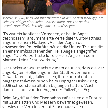
Marcus M. (36) wird von Justizbeamten in den Gerichtssaal geführt.
Sein Verteidiger sieht keine Beweise dafür, dass er an den
Gewalttaten direkt beteiligt war. ©
Ralf Seegers
"Es war ein kopfloses Vorgehen, er hat in Angst
geschossen", argumentierte Verteidiger Curt-Matthias
Engel in seinem Plädoyer. Vor den Augen der
anwesenden Polizeikräfte hätten die United Tribuns die
an einem Imbiss stehenden Hells Angels angegriffen.
Engel: "Die Polizei hatte für die Hells Angels in dem
Moment keine Schutzwirkung."
Der Rocker-Anwalt machte zudem deutlich, dass die vier
angeklagten Höllenengel in der Stadt zuvor nie mit
Gewalttaten aufgefallen seien, ihre Kontrahenten
hingegen teilweise schon beim Leipziger Disko-Krieg
2008 schwerste Straftaten begangen hätten. "Auch
damals schon vor den Augen der Polizei", so Engel.
Beim Angriff auf der Eisenbahnstraße seien die Tribuns
mit Zaunslatten und Messern bewaffnet gewesen,
verwies der Verteidiger auf Zeugenaussagen