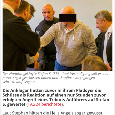
Der Hauptangeklagte Stefan S. (33) – laut Verteidigung soll er aus
purer Angst geschossen haben und „kopflos“ vorgegangen
sein. ©
Ralf Seegers
Die Ankläger hatten zuvor in ihrem Plädoyer die
Schüsse als Reaktion auf einen nur Stunden zuvor
erfolgten Angriff eines Tribuns-Anführers auf Stefan
S. gewertet (
TAG24 berichtete
).
Laut Stephan hätten die Hells Angels sogar gewusst,