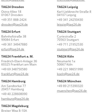
TAG24 Dresden
TAG24 Leipzig
Ostra-Allee 18
Karl-Liebknecht-Straße 8
01067 Dresden
04107 Leipzig
+49 351 888-2424
+49 341 24250430
dresden@tag24.de
leipzig@tag24.de
TAG24 Erfurt
TAG24 Stuttgart
Bahnhofstraße 38
Curiestraße 2
99084 Erfurt
70563 Stuttgart
+49 361 34947880
+49 711 21952530
erfurt@tag24.de
stuttgart@tag24.de
TAG24 Frankfurt a. M.
TAG24 Köln
Friedrich-Ebert-Anlage 36
Neumarkt 1a
60325 Frankfurt am Main
50667 Köln
+49 69 348750580
+49 221 98651990
frankfurt@tag24.de
koeln@tag24.de
TAG24 Hamburg
TAG24 München
Am Sandtorkai 77
+49 89 215390320
20457 Hamburg
muenchen@tag24.de
+49 40 228608090
hamburg@tag24.de
TAG24 Magdeburg
Breiter Weg 8-10A