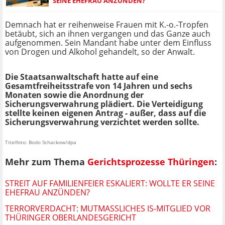
SEINE EHEFRAU ANZÜNDEN?
Demnach hat er reihenweise Frauen mit K.-o.-Tropfen
betäubt, sich an ihnen vergangen und das Ganze auch
aufgenommen. Sein Mandant habe unter dem Einfluss
von Drogen und Alkohol gehandelt, so der Anwalt.
Die Staatsanwaltschaft hatte auf eine
Gesamtfreiheitsstrafe von 14 Jahren und sechs
Monaten sowie die Anordnung der
Sicherungsverwahrung plädiert. Die Verteidigung
stellte keinen eigenen Antrag - außer, dass auf die
Sicherungsverwahrung verzichtet werden sollte.
Titelfoto: Bodo Schackow/dpa
Mehr zum Thema
Gerichtsprozesse Thüringen
:
STREIT AUF FAMILIENFEIER ESKALIERT: WOLLTE ER SEINE
EHEFRAU ANZÜNDEN?
TERRORVERDACHT: MUTMASSLICHES IS-MITGLIED VOR T
HÜRINGER OBERLANDESGERICHT