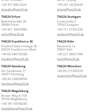
+49 351 888-2424
+49 341 24250430
dresden@tag24.de
leipzig@tag24.de
TAG24 Erfurt
TAG24 Stuttgart
Bahnhofstraße 38
Curiestraße 2
99084 Erfurt
70563 Stuttgart
+49 361 34947880
+49 711 21952530
erfurt@tag24.de
stuttgart@tag24.de
TAG24 Frankfurt a. M.
TAG24 Köln
Friedrich-Ebert-Anlage 36
Neumarkt 1a
60325 Frankfurt am Main
50667 Köln
+49 69 348750580
+49 221 98651990
frankfurt@tag24.de
koeln@tag24.de
TAG24 Hamburg
TAG24 München
Am Sandtorkai 77
+49 89 215390320
20457 Hamburg
muenchen@tag24.de
+49 40 228608090
hamburg@tag24.de
TAG24 Magdeburg
Breiter Weg 8-10A
39104 Magdeburg
+49 391 50548260
magdeburg@tag24.de