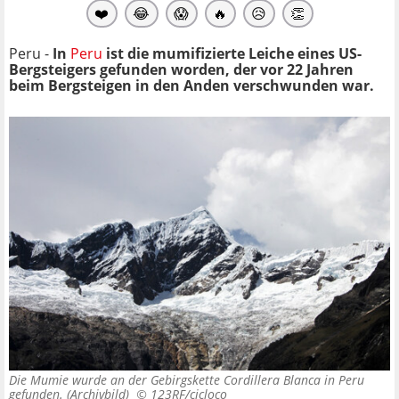
❤️
😂
😱
🔥
😥
👏
Peru -
In
Peru
ist die mumifizierte Leiche eines US-
Bergsteigers gefunden worden, der vor 22 Jahren
beim Bergsteigen in den Anden verschwunden war.
Die Mumie wurde an der Gebirgskette Cordillera Blanca in Peru
gefunden. (Archivbild) ©
123RF/cicloco