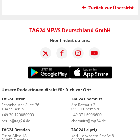
Zurück zur Übersicht
TAG24 NEWS Deutschland GmbH
Hier findest du uns:
Unsere Redaktionen direkt für Dich vor Ort:
TAG24 Berlin
TAG24 Chemnitz
Schönhauser Allee 36
Am Rathaus 2
10435 Berlin
09111 Chemnitz
+49 30 120880900
+49 371 6906600
berlin@tag24.de
chemnitz@tag24.de
TAG24 Dresden
TAG24 Leipzig
Ostra-Allee 18
Karl-Liebknecht-Straße 8
01067 Dresden
04107 Leipzig