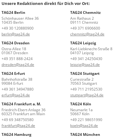
Unsere Redaktionen direkt für Dich vor Ort:
TAG24 Berlin
TAG24 Chemnitz
Schönhauser Allee 36
Am Rathaus 2
10435 Berlin
09111 Chemnitz
+49 30 120880900
+49 371 6906600
berlin@tag24.de
chemnitz@tag24.de
TAG24 Dresden
TAG24 Leipzig
Ostra-Allee 18
Karl-Liebknecht-Straße 8
01067 Dresden
04107 Leipzig
+49 351 888-2424
+49 341 24250430
dresden@tag24.de
leipzig@tag24.de
TAG24 Erfurt
TAG24 Stuttgart
Bahnhofstraße 38
Curiestraße 2
99084 Erfurt
70563 Stuttgart
+49 361 34947880
+49 711 21952530
erfurt@tag24.de
stuttgart@tag24.de
TAG24 Frankfurt a. M.
TAG24 Köln
Friedrich-Ebert-Anlage 36
Neumarkt 1a
60325 Frankfurt am Main
50667 Köln
+49 69 348750580
+49 221 98651990
frankfurt@tag24.de
koeln@tag24.de
TAG24 Hamburg
TAG24 München