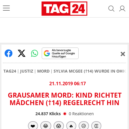
TAG24
JUSTIZ
MORD
SYLVIA MCGEE (†14) WURDE IN OHIO
21.11.2019 06:17
GRAUSAMER MORD: KIND RICHTET
MÄDCHEN (†14) REGELRECHT HIN
24.837
Klicks
0
Reaktionen
❤️
😂
😱
🔥
😥
👏