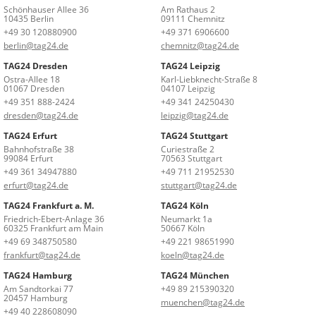
Schönhauser Allee 36
Am Rathaus 2
10435 Berlin
09111 Chemnitz
+49 30 120880900
+49 371 6906600
berlin@tag24.de
chemnitz@tag24.de
TAG24 Dresden
TAG24 Leipzig
Ostra-Allee 18
Karl-Liebknecht-Straße 8
01067 Dresden
04107 Leipzig
+49 351 888-2424
+49 341 24250430
dresden@tag24.de
leipzig@tag24.de
TAG24 Erfurt
TAG24 Stuttgart
Bahnhofstraße 38
Curiestraße 2
99084 Erfurt
70563 Stuttgart
+49 361 34947880
+49 711 21952530
erfurt@tag24.de
stuttgart@tag24.de
TAG24 Frankfurt a. M.
TAG24 Köln
Friedrich-Ebert-Anlage 36
Neumarkt 1a
60325 Frankfurt am Main
50667 Köln
+49 69 348750580
+49 221 98651990
frankfurt@tag24.de
koeln@tag24.de
TAG24 Hamburg
TAG24 München
Am Sandtorkai 77
+49 89 215390320
20457 Hamburg
muenchen@tag24.de
+49 40 228608090