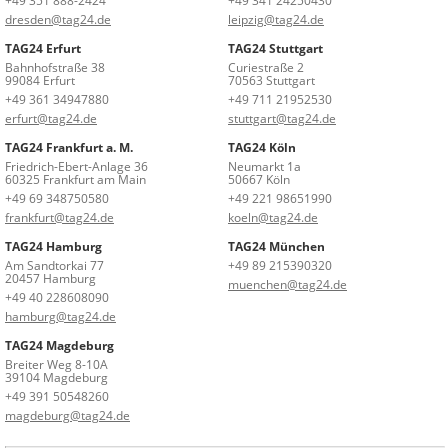
+49 351 888-2424
+49 341 24250430
dresden@tag24.de
leipzig@tag24.de
TAG24 Erfurt
TAG24 Stuttgart
Bahnhofstraße 38
Curiestraße 2
99084 Erfurt
70563 Stuttgart
+49 361 34947880
+49 711 21952530
erfurt@tag24.de
stuttgart@tag24.de
TAG24 Frankfurt a. M.
TAG24 Köln
Friedrich-Ebert-Anlage 36
Neumarkt 1a
60325 Frankfurt am Main
50667 Köln
+49 69 348750580
+49 221 98651990
frankfurt@tag24.de
koeln@tag24.de
TAG24 Hamburg
TAG24 München
Am Sandtorkai 77
+49 89 215390320
20457 Hamburg
muenchen@tag24.de
+49 40 228608090
hamburg@tag24.de
TAG24 Magdeburg
Breiter Weg 8-10A
39104 Magdeburg
+49 391 50548260
magdeburg@tag24.de