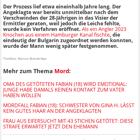
Der Prozess lief etwa eineinhalb Jahre lang. Der
Angeklagte war bereits unmittelbar nach dem
Verschwinden der 28-Jährigen in das Visier der
Ermittler geraten, weil jedoch die Leiche fehlte,
wurde kein Verfahren eröffnet.
Als ein Angler 2023
Knochen aus einem Hamburger Kanal fischte
, die
eindeutig der Bulgarin zugeordnet werden konnten,
wurde der Mann wenig später festgenommen.
Titelfoto: Marcus Brandt/dpa
Mehr zum Thema
Mord
:
OMA DES GETÖTETEN FABIAN (†8) WIRD EMOTIONAL:
JUNGE HABE DAMALS KEINEN KONTAKT ZUM VATER
HABEN WOLLEN
MORDFALL FABIAN (†8): SCHWESTER VON GINA H. LÄSST
KEIN GUTES HAAR AN DER ANGEKLAGTEN
FRAU AUS EIFERSUCHT MIT 43 STICHEN GETÖTET: DIESE
STRAFE ERWARTET JETZT DEN EHEMANN