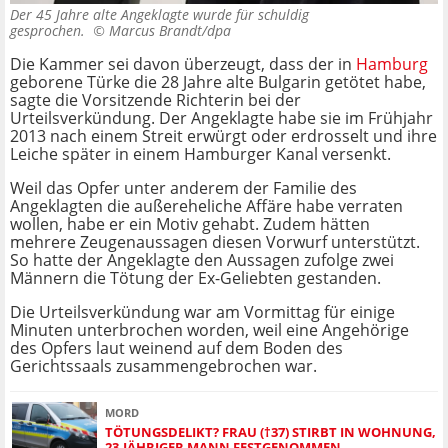
Der 45 Jahre alte Angeklagte wurde für schuldig
gesprochen. ©
Marcus Brandt/dpa
Die Kammer sei davon überzeugt, dass der in
Hamburg
geborene Türke die 28 Jahre alte Bulgarin getötet habe,
sagte die Vorsitzende Richterin bei der
Urteilsverkündung. Der Angeklagte habe sie im Frühjahr
2013 nach einem Streit erwürgt oder erdrosselt und ihre
Leiche später in einem Hamburger Kanal versenkt.
Weil das Opfer unter anderem der Familie des
Angeklagten die außereheliche Affäre habe verraten
wollen, habe er ein Motiv gehabt. Zudem hätten
mehrere Zeugenaussagen diesen Vorwurf unterstützt.
So hatte der Angeklagte den Aussagen zufolge zwei
Männern die Tötung der Ex-Geliebten gestanden.
Die Urteilsverkündung war am Vormittag für einige
Minuten unterbrochen worden, weil eine Angehörige
des Opfers laut weinend auf dem Boden des
Gerichtssaals zusammengebrochen war.
MORD
TÖTUNGSDELIKT? FRAU (†37) STIRBT IN WOHNUNG,
23-JÄHRIGER MANN FESTGENOMMEN