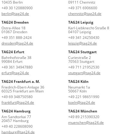
10435 Berlin
09111 Chemnitz
+49 30 120880900
+49 371 6906600
berlin@tag24.de
chemnitz@tag24.de
TAG24 Dresden
TAG24 Leipzig
Ostra-Allee 18
Karl-Liebknecht-Straße 8
01067 Dresden
04107 Leipzig
+49 351 888-2424
+49 341 24250430
dresden@tag24.de
leipzig@tag24.de
TAG24 Erfurt
TAG24 Stuttgart
Bahnhofstraße 38
Curiestraße 2
99084 Erfurt
70563 Stuttgart
+49 361 34947880
+49 711 21952530
erfurt@tag24.de
stuttgart@tag24.de
TAG24 Frankfurt a. M.
TAG24 Köln
Friedrich-Ebert-Anlage 36
Neumarkt 1a
60325 Frankfurt am Main
50667 Köln
+49 69 348750580
+49 221 98651990
frankfurt@tag24.de
koeln@tag24.de
TAG24 Hamburg
TAG24 München
Am Sandtorkai 77
+49 89 215390320
20457 Hamburg
muenchen@tag24.de
+49 40 228608090
hamburg@tag24.de