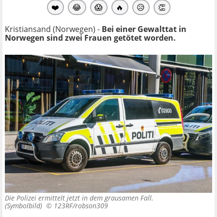
❤️
😂
😱
🔥
😥
👏
Kristiansand (Norwegen) -
Bei einer Gewalttat in
Norwegen sind zwei Frauen getötet worden.
Die Polizei ermittelt jetzt in dem grausamen Fall.
(Symbolbild) ©
123RF/robson309