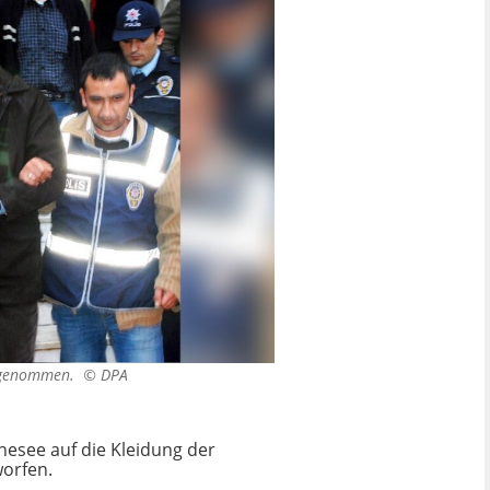
estgenommen. ©
DPA
esee auf die Kleidung der
worfen.