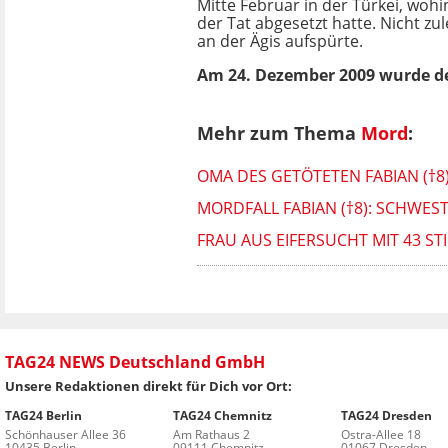
Mitte Februar in der Türkei, wohi
der Tat abgesetzt hatte. Nicht zu
an der Ägis aufspürte.
Am 24. Dezember 2009 wurde der
Mehr zum Thema
Mord
:
OMA DES GETÖTETEN FABIAN (†
MORDFALL FABIAN (†8): SCHWES
FRAU AUS EIFERSUCHT MIT 43 S
TAG24 NEWS Deutschland GmbH
Unsere Redaktionen direkt für Dich vor Ort:
TAG24 Berlin
TAG24 Chemnitz
TAG24 Dresden
Schönhauser Allee 36
Am Rathaus 2
Ostra-Allee 18
10435 Berlin
09111 Chemnitz
01067 Dresden