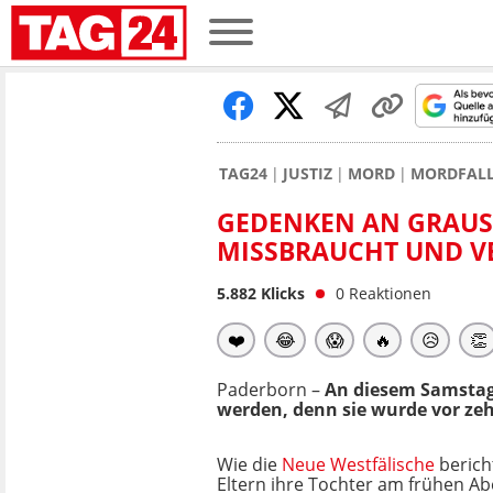
TAG24
JUSTIZ
MORD
MORDFALL
GEDENKEN AN GRAU
MISSBRAUCHT UND V
5.882
Klicks
0
Reaktionen
❤️
😂
😱
🔥
😥
👏
Paderborn –
An diesem Samstag 
werden, denn sie wurde vor ze
Wie die
Neue Westfälische
berich
Eltern ihre Tochter am frühen Ab