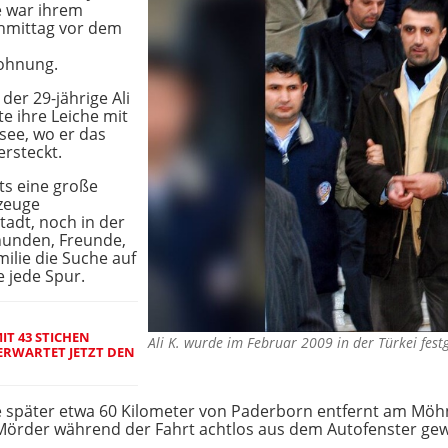
e war ihrem
chmittag vor dem
Wohnung.
er 29-jährige Ali
e ihre Leiche mit
ee, wo er das
rsteckt.
its eine große
rzeuge
adt, noch in der
unden, Freunde,
lie die Suche auf
e jede Spur.
IT 43 STICHEN
Ali K. wurde im Februar 2009 in der Türkei f
 ERWARTET JETZT DEN
e später etwa 60 Kilometer von Paderborn entfernt am Möhn
r Mörder während der Fahrt achtlos aus dem Autofenster ge