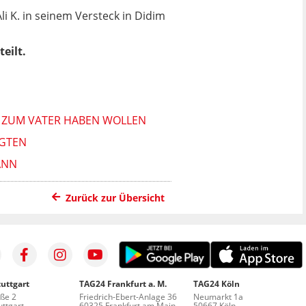
li K. in seinem Versteck in Didim
eilt.
T ZUM VATER HABEN WOLLEN
AGTEN
ANN
Zurück zur Übersicht
uttgart
TAG24 Frankfurt a. M.
TAG24 Köln
aße 2
Friedrich-Ebert-Anlage 36
Neumarkt 1a
ttgart
60325 Frankfurt am Main
50667 Köln