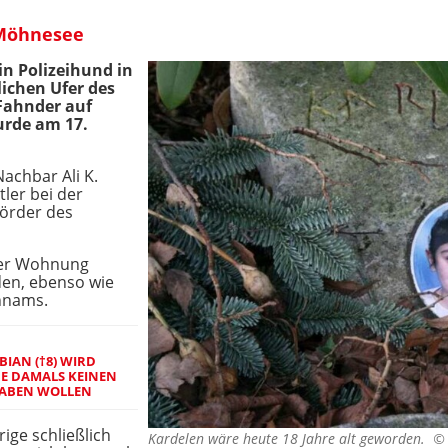
 Möhnesee
in Polizeihund in
ichen Ufer des
Fahnder auf
urde am 17.
achbar Ali K.
tler bei der
Mörder des
ner Wohnung
den, ebenso wie
hnams.
IAN (†8) WIRD
E DAMALS KEINEN
HABEN WOLLEN
ge schließlich
Kardelen wäre heute 18 Jahre alt geworden. 