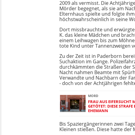
2009 als vermisst. Die Achtjährig
Mörder begegnet, als sie am Na
Elternhaus spielte und folgte ihm
höchstwahrscheinlich in seine 
Dort missbrauchte und erwürgte d
K. das kleine Mädchen und bracht
einem Leihwagen bis zum Möhnes
tote Kind unter Tannenzweigen ve
Zu der Zeit ist in Paderborn bere
Suchaktion im Gange. Polizeifah
durchkämmten die Straßen der St
Nacht nahmen Beamte mit Spürh
Verwandte und Nachbarn der Fami
- doch von der Achtjährigen fehlt
MORD
FRAU AUS EIFERSUCHT M
GETÖTET: DIESE STRAFE
EHEMANN
Bis Spaziergängerinnen zwei Tag
Kleinen stießen. Diese hatte de