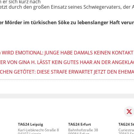
n er sich kurz nach
letzt durch den großen Einsatz seines Schwiegervaters, der A
 Mörder im türkischen Söke zu lebenslanger Haft verurt
8) WIRD EMOTIONAL: JUNGE HABE DAMALS KEINEN KONTAK
TER VON GINA H. LÄSST KEIN GUTES HAAR AN DER ANGEKL
TICHEN GETÖTET: DIESE STRAFE ERWARTET JETZT DEN EHEM
TAG24 Leipzig
TAG24 Erfurt
TAG24 St
Karl-Liebknecht-Straße 8
Bahnhofstraße 38
Curiestr
04107 Leipzig
99084 Erfurt
70563 Stu