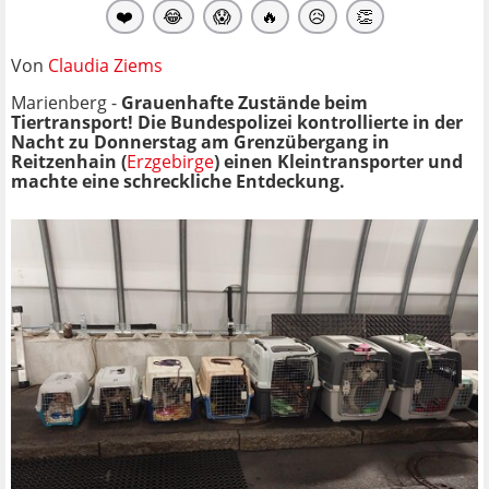
❤️
😂
😱
🔥
😥
👏
Von
Claudia Ziems
Marienberg -
Grauenhafte Zustände beim
Tiertransport! Die Bundespolizei kontrollierte in der
Nacht zu Donnerstag am Grenzübergang in
Reitzenhain (
Erzgebirge
) einen Kleintransporter und
machte eine schreckliche Entdeckung.