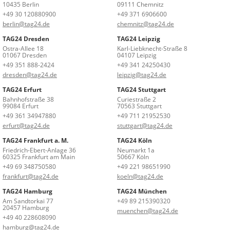
10435 Berlin
09111 Chemnitz
+49 30 120880900
+49 371 6906600
berlin@tag24.de
chemnitz@tag24.de
TAG24 Dresden
TAG24 Leipzig
Ostra-Allee 18
Karl-Liebknecht-Straße 8
01067 Dresden
04107 Leipzig
+49 351 888-2424
+49 341 24250430
dresden@tag24.de
leipzig@tag24.de
TAG24 Erfurt
TAG24 Stuttgart
Bahnhofstraße 38
Curiestraße 2
99084 Erfurt
70563 Stuttgart
+49 361 34947880
+49 711 21952530
erfurt@tag24.de
stuttgart@tag24.de
TAG24 Frankfurt a. M.
TAG24 Köln
Friedrich-Ebert-Anlage 36
Neumarkt 1a
60325 Frankfurt am Main
50667 Köln
+49 69 348750580
+49 221 98651990
frankfurt@tag24.de
koeln@tag24.de
TAG24 Hamburg
TAG24 München
Am Sandtorkai 77
+49 89 215390320
20457 Hamburg
muenchen@tag24.de
+49 40 228608090
hamburg@tag24.de