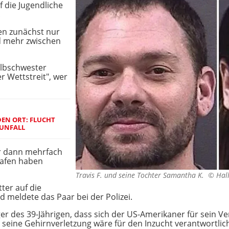
f die Jugendliche
.
en zunächst nur
ld mehr zwischen
lbschwester
r Wettstreit", wer
DEN ORT: FLUCHT
 UNFALL
er dann mehrfach
lafen haben
Travis F. und seine Tochter Samantha K. ©
Hall
ter auf die
 meldete das Paar bei der Polizei.
iger des 39-Jährigen, dass sich der US-Amerikaner für sein
, seine Gehirnverletzung wäre für den Inzucht verantwortlic