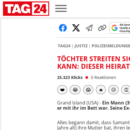
TAG24
JUSTIZ
POLIZEIMELDUNG
TÖCHTER STREITEN SI
KANN: DIESER HEIRA
25.323
Klicks
0
Reaktionen
❤️
😂
😱
🔥
😥
👏
Grand Island (USA) -
Ein Mann (39
er mit ihr im Bett war. Seine E
Alles begann damit, dass Samant
Jahre alt) ihre Mutter bat, ihren l