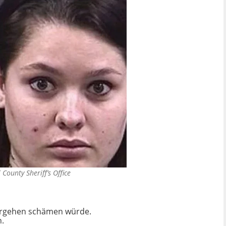
 County Sheriff’s Office
 Vergehen schämen würde.
h.