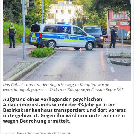
Das Gebiet rund um den Augartenweg in Kempten wurde
weiträumig abgesperrt. ©
Davior Knappmeyer/EinsatzReport24
Aufgrund eines vorliegenden psychischen
Ausnahmezustands wurde der 33-Jährige in ein
Bezirkskrankenhaus transportiert und dort vorerst
untergebracht. Gegen ihn wird nun unter anderem
wegen Bedrohung ermittelt.
Titelfoto: Davior Knappmeyer/EinsatzReport24