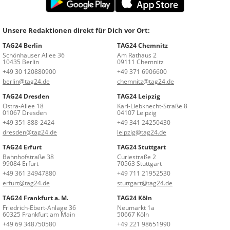
Unsere Redaktionen direkt für Dich vor Ort:
TAG24 Berlin
TAG24 Chemnitz
Schönhauser Allee 36
Am Rathaus 2
10435 Berlin
09111 Chemnitz
+49 30 120880900
+49 371 6906600
berlin@tag24.de
chemnitz@tag24.de
TAG24 Dresden
TAG24 Leipzig
Ostra-Allee 18
Karl-Liebknecht-Straße 8
01067 Dresden
04107 Leipzig
+49 351 888-2424
+49 341 24250430
dresden@tag24.de
leipzig@tag24.de
TAG24 Erfurt
TAG24 Stuttgart
Bahnhofstraße 38
Curiestraße 2
99084 Erfurt
70563 Stuttgart
+49 361 34947880
+49 711 21952530
erfurt@tag24.de
stuttgart@tag24.de
TAG24 Frankfurt a. M.
TAG24 Köln
Friedrich-Ebert-Anlage 36
Neumarkt 1a
60325 Frankfurt am Main
50667 Köln
+49 69 348750580
+49 221 98651990