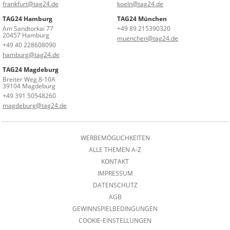
frankfurt@tag24.de
koeln@tag24.de
TAG24 Hamburg
TAG24 München
Am Sandtorkai 77
+49 89 215390320
20457 Hamburg
muenchen@tag24.de
+49 40 228608090
hamburg@tag24.de
TAG24 Magdeburg
Breiter Weg 8-10A
39104 Magdeburg
+49 391 50548260
magdeburg@tag24.de
WERBEMÖGLICHKEITEN
ALLE THEMEN A-Z
KONTAKT
IMPRESSUM
DATENSCHUTZ
AGB
GEWINNSPIELBEDINGUNGEN
COOKIE-EINSTELLUNGEN