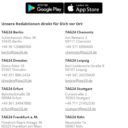
Unsere Redaktionen direkt für Dich vor Ort:
TAG24 Berlin
TAG24 Chemnitz
Schönhauser Allee 36
Am Rathaus 2
10435 Berlin
09111 Chemnitz
+49 30 120880900
+49 371 6906600
berlin@tag24.de
chemnitz@tag24.de
TAG24 Dresden
TAG24 Leipzig
Ostra-Allee 18
Karl-Liebknecht-Straße 8
01067 Dresden
04107 Leipzig
+49 351 888-2424
+49 341 24250430
dresden@tag24.de
leipzig@tag24.de
TAG24 Erfurt
TAG24 Stuttgart
Bahnhofstraße 38
Curiestraße 2
99084 Erfurt
70563 Stuttgart
+49 361 34947880
+49 711 21952530
erfurt@tag24.de
stuttgart@tag24.de
TAG24 Frankfurt a. M.
TAG24 Köln
Friedrich-Ebert-Anlage 36
Neumarkt 1a
60325 Frankfurt am Main
50667 Köln