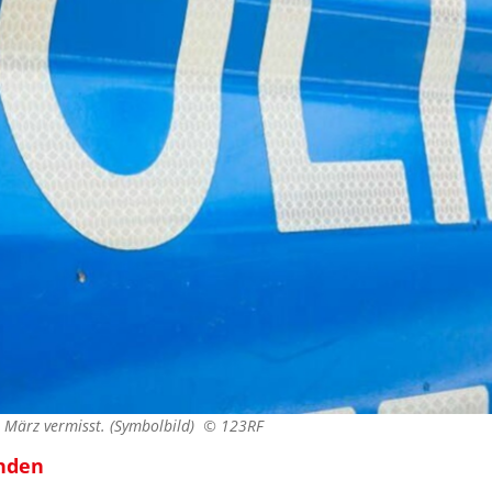
2. März vermisst. (Symbolbild) ©
123RF
unden