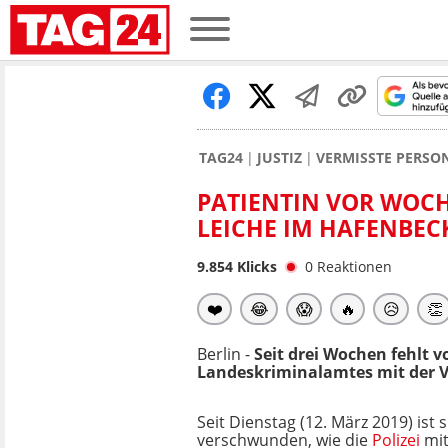
TAG24
JUSTIZ
VERMISSTE PERSO
PATIENTIN VOR WOC
LEICHE IM HAFENBEC
9.854
Klicks
0
Reaktionen
❤️
😂
😱
🔥
😥
👏
Berlin -
Seit drei Wochen fehlt v
Landeskriminalamtes mit der Ve
Seit Dienstag (12. März 2019) ist
verschwunden, wie die
Polizei
mit