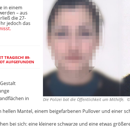
te in einem
werden – aus
ließ die 27-
Uhr jedoch das
isst.
 TRAGISCH! 89-
 TOT AUFGEFUNDEN
 Gestalt
Zunge
andflächen in
Die Polizei bat die Öffentlichkeit um Mithilfe. 
em hellen Mantel, einem beigefarbenen Pullover und einer s
schen bei sich: eine kleinere schwarze und eine etwas größer