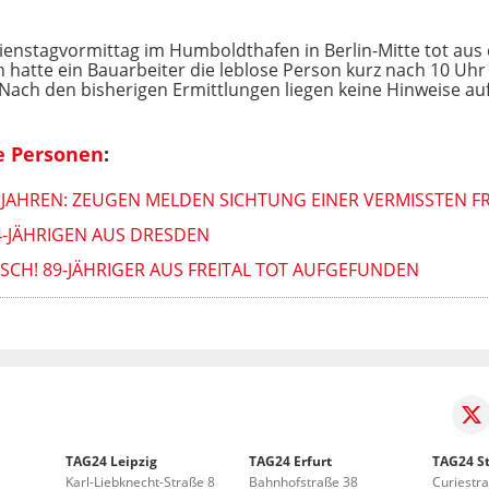
Dienstagvormittag im Humboldthafen in Berlin-Mitte tot au
h hatte ein Bauarbeiter die leblose Person kurz nach 10 U
 Nach den bisherigen Ermittlungen liegen keine Hinweise au
e Personen
:
 JAHREN: ZEUGEN MELDEN SICHTUNG EINER VERMISSTEN F
44-JÄHRIGEN AUS DRESDEN
CH! 89-JÄHRIGER AUS FREITAL TOT AUFGEFUNDEN
TAG24 Leipzig
TAG24 Erfurt
TAG24 St
Karl-Liebknecht-Straße 8
Bahnhofstraße 38
Curiestr