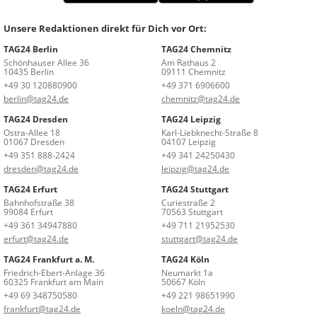
Unsere Redaktionen direkt für Dich vor Ort:
TAG24 Berlin
TAG24 Chemnitz
Schönhauser Allee 36
Am Rathaus 2
10435 Berlin
09111 Chemnitz
+49 30 120880900
+49 371 6906600
berlin@tag24.de
chemnitz@tag24.de
TAG24 Dresden
TAG24 Leipzig
Ostra-Allee 18
Karl-Liebknecht-Straße 8
01067 Dresden
04107 Leipzig
+49 351 888-2424
+49 341 24250430
dresden@tag24.de
leipzig@tag24.de
TAG24 Erfurt
TAG24 Stuttgart
Bahnhofstraße 38
Curiestraße 2
99084 Erfurt
70563 Stuttgart
+49 361 34947880
+49 711 21952530
erfurt@tag24.de
stuttgart@tag24.de
TAG24 Frankfurt a. M.
TAG24 Köln
Friedrich-Ebert-Anlage 36
Neumarkt 1a
60325 Frankfurt am Main
50667 Köln
+49 69 348750580
+49 221 98651990
frankfurt@tag24.de
koeln@tag24.de