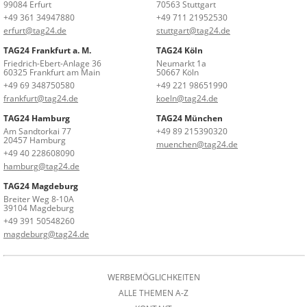
99084 Erfurt
70563 Stuttgart
+49 361 34947880
+49 711 21952530
erfurt@tag24.de
stuttgart@tag24.de
TAG24 Frankfurt a. M.
TAG24 Köln
Friedrich-Ebert-Anlage 36
Neumarkt 1a
60325 Frankfurt am Main
50667 Köln
+49 69 348750580
+49 221 98651990
frankfurt@tag24.de
koeln@tag24.de
TAG24 Hamburg
TAG24 München
Am Sandtorkai 77
+49 89 215390320
20457 Hamburg
muenchen@tag24.de
+49 40 228608090
hamburg@tag24.de
TAG24 Magdeburg
Breiter Weg 8-10A
39104 Magdeburg
+49 391 50548260
magdeburg@tag24.de
WERBEMÖGLICHKEITEN
ALLE THEMEN A-Z