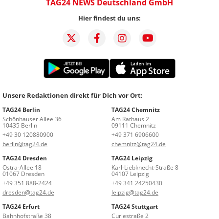
TAG24 NEWS Deutschland GmbH
Hier findest du uns:
Unsere Redaktionen direkt für Dich vor Ort:
TAG24 Berlin
TAG24 Chemnitz
Schönhauser Allee 36
Am Rathaus 2
10435 Berlin
09111 Chemnitz
+49 30 120880900
+49 371 6906600
berlin@tag24.de
chemnitz@tag24.de
TAG24 Dresden
TAG24 Leipzig
Ostra-Allee 18
Karl-Liebknecht-Straße 8
01067 Dresden
04107 Leipzig
+49 351 888-2424
+49 341 24250430
dresden@tag24.de
leipzig@tag24.de
TAG24 Erfurt
TAG24 Stuttgart
Bahnhofstraße 38
Curiestraße 2