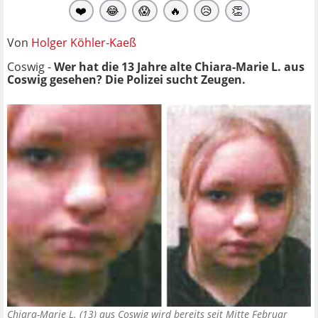
❤️
😂
😱
🔥
😥
👏
Von
Holger Köhler-Kaeß
Coswig -
Wer hat die 13 Jahre alte Chiara-Marie L. aus
Coswig gesehen? Die Polizei sucht Zeugen.
Chiara-Marie L. (13) aus Coswig wird bereits seit Mitte Februar