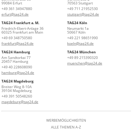
99084 Erfurt
70563 Stuttgart
+49 361 34947880
+49 711 21952530
erfurt@tag24.de
stuttgart@tag24.de
TAG24 Frankfurt a. M.
TAG24 Köln
Friedrich-Ebert-Anlage 36
Neumarkt 1a
60325 Frankfurt am Main
50667 Köln
+49 69 348750580
+49 221 98651990
frankfurt@tag24.de
koeln@tag24.de
TAG24 Hamburg
TAG24 München
Am Sandtorkai 77
+49 89 215390320
20457 Hamburg
muenchen@tag24.de
+49 40 228608090
hamburg@tag24.de
TAG24 Magdeburg
Breiter Weg 8-10A
39104 Magdeburg
+49 391 50548260
magdeburg@tag24.de
WERBEMÖGLICHKEITEN
ALLE THEMEN A-Z