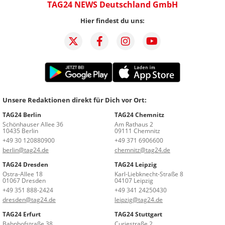
TAG24 NEWS Deutschland GmbH
Hier findest du uns:
Unsere Redaktionen direkt für Dich vor Ort:
TAG24 Berlin
TAG24 Chemnitz
Schönhauser Allee 36
Am Rathaus 2
10435 Berlin
09111 Chemnitz
+49 30 120880900
+49 371 6906600
berlin@tag24.de
chemnitz@tag24.de
TAG24 Dresden
TAG24 Leipzig
Ostra-Allee 18
Karl-Liebknecht-Straße 8
01067 Dresden
04107 Leipzig
+49 351 888-2424
+49 341 24250430
dresden@tag24.de
leipzig@tag24.de
TAG24 Erfurt
TAG24 Stuttgart
Bahnhofstraße 38
Curiestraße 2