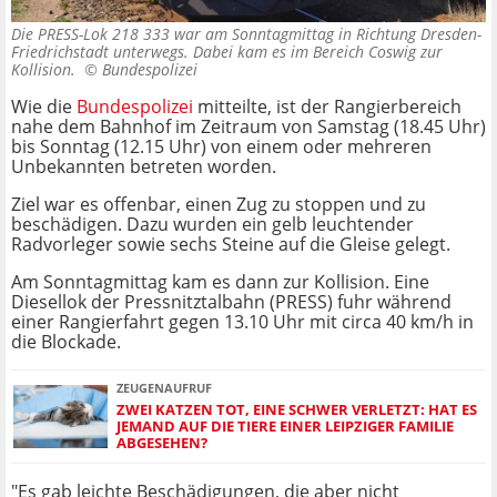
Die PRESS-Lok 218 333 war am Sonntagmittag in Richtung Dresden-
Friedrichstadt unterwegs. Dabei kam es im Bereich Coswig zur
Kollision. ©
Bundespolizei
Wie die
Bundespolizei
mitteilte, ist der Rangierbereich
nahe dem Bahnhof im Zeitraum von Samstag (18.45 Uhr)
bis Sonntag (12.15 Uhr) von einem oder mehreren
Unbekannten betreten worden.
Ziel war es offenbar, einen Zug zu stoppen und zu
beschädigen. Dazu wurden ein gelb leuchtender
Radvorleger sowie sechs Steine auf die Gleise gelegt.
Am Sonntagmittag kam es dann zur Kollision. Eine
Diesellok der Pressnitztalbahn (PRESS) fuhr während
einer Rangierfahrt gegen 13.10 Uhr mit circa 40 km/h in
die Blockade.
ZEUGENAUFRUF
ZWEI KATZEN TOT, EINE SCHWER VERLETZT: HAT ES
JEMAND AUF DIE TIERE EINER LEIPZIGER FAMILIE
ABGESEHEN?
"Es gab leichte Beschädigungen, die aber nicht