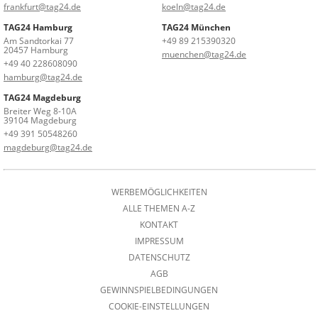
frankfurt@tag24.de
koeln@tag24.de
TAG24 Hamburg
TAG24 München
Am Sandtorkai 77
+49 89 215390320
20457 Hamburg
muenchen@tag24.de
+49 40 228608090
hamburg@tag24.de
TAG24 Magdeburg
Breiter Weg 8-10A
39104 Magdeburg
+49 391 50548260
magdeburg@tag24.de
WERBEMÖGLICHKEITEN
ALLE THEMEN A-Z
KONTAKT
IMPRESSUM
DATENSCHUTZ
AGB
GEWINNSPIELBEDINGUNGEN
COOKIE-EINSTELLUNGEN