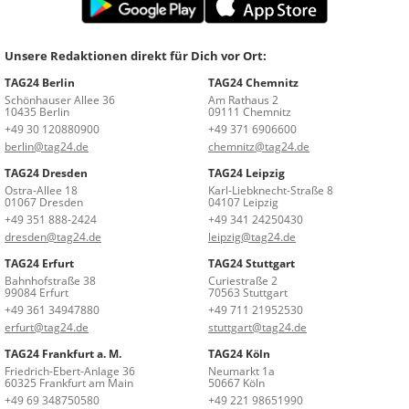
Unsere Redaktionen direkt für Dich vor Ort:
TAG24 Berlin
TAG24 Chemnitz
Schönhauser Allee 36
Am Rathaus 2
10435 Berlin
09111 Chemnitz
+49 30 120880900
+49 371 6906600
berlin@tag24.de
chemnitz@tag24.de
TAG24 Dresden
TAG24 Leipzig
Ostra-Allee 18
Karl-Liebknecht-Straße 8
01067 Dresden
04107 Leipzig
+49 351 888-2424
+49 341 24250430
dresden@tag24.de
leipzig@tag24.de
TAG24 Erfurt
TAG24 Stuttgart
Bahnhofstraße 38
Curiestraße 2
99084 Erfurt
70563 Stuttgart
+49 361 34947880
+49 711 21952530
erfurt@tag24.de
stuttgart@tag24.de
TAG24 Frankfurt a. M.
TAG24 Köln
Friedrich-Ebert-Anlage 36
Neumarkt 1a
60325 Frankfurt am Main
50667 Köln
+49 69 348750580
+49 221 98651990