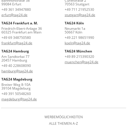
Bahnhofstraße 38
Curiestraße 2
99084 Erfurt
70563 Stuttgart
+49 361 34947880
+49 711 21952530
erfurt@tag24.de
stuttgart@tag24.de
TAG24 Frankfurt a. M.
TAG24 Köln
Friedrich-Ebert-Anlage 36
Neumarkt 1a
60325 Frankfurt am Main
50667 Köln
+49 69 348750580
+49 221 98651990
frankfurt@tag24.de
koeln@tag24.de
TAG24 Hamburg
TAG24 München
Am Sandtorkai 77
+49 89 215390320
20457 Hamburg
muenchen@tag24.de
+49 40 228608090
hamburg@tag24.de
TAG24 Magdeburg
Breiter Weg 8-10A
39104 Magdeburg
+49 391 50548260
magdeburg@tag24.de
WERBEMÖGLICHKEITEN
ALLE THEMEN A-Z