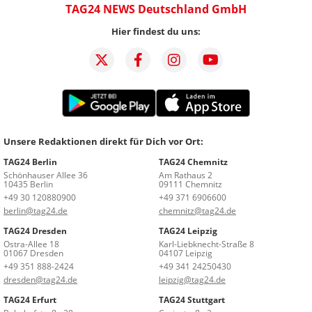
TAG24 NEWS Deutschland GmbH
Hier findest du uns:
Unsere Redaktionen direkt für Dich vor Ort:
TAG24 Berlin
TAG24 Chemnitz
Schönhauser Allee 36
Am Rathaus 2
10435 Berlin
09111 Chemnitz
+49 30 120880900
+49 371 6906600
berlin@tag24.de
chemnitz@tag24.de
TAG24 Dresden
TAG24 Leipzig
Ostra-Allee 18
Karl-Liebknecht-Straße 8
01067 Dresden
04107 Leipzig
+49 351 888-2424
+49 341 24250430
dresden@tag24.de
leipzig@tag24.de
TAG24 Erfurt
TAG24 Stuttgart