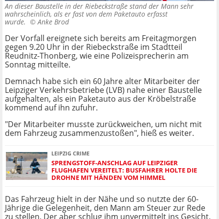
An dieser Baustelle in der Riebeckstraße stand der Mann sehr
wahrscheinlich, als er fast von dem Paketauto erfasst
wurde. ©
Anke Brod
Der Vorfall ereignete sich bereits am Freitagmorgen
gegen 9.20 Uhr in der Riebeckstraße im Stadtteil
Reudnitz-Thonberg, wie eine Polizeisprecherin am
Sonntag mitteilte.
Demnach habe sich ein 60 Jahre alter Mitarbeiter der
Leipziger Verkehrsbetriebe (LVB) nahe einer Baustelle
aufgehalten, als ein Paketauto aus der Kröbelstraße
kommend auf ihn zufuhr.
"Der Mitarbeiter musste zurückweichen, um nicht mit
dem Fahrzeug zusammenzustoßen", hieß es weiter.
LEIPZIG CRIME
SPRENGSTOFF-ANSCHLAG AUF LEIPZIGER
FLUGHAFEN VEREITELT: BUSFAHRER HOLTE DIE
DROHNE MIT HÄNDEN VOM HIMMEL
Das Fahrzeug hielt in der Nähe und so nutzte der 60-
Jährige die Gelegenheit, den Mann am Steuer zur Rede
zu stellen. Der aber schlug ihm unvermittelt ins Gesicht.