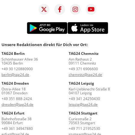
Unsere Redaktionen direkt für Dich vor Ort:
TAG24 Berlin
TAG24 Chemnitz
Schönhauser Allee 36
Am Rathaus 2
10435 Berlin
09111 Chemnitz
+49 30 120880900
+49 371 6906600
berlin@tag24.de
chemnitz@tag24.de
TAG24 Dresden
TAG24 Leipzig
Ostra-Allee 18
Karl-Liebknecht-Straße 8
01067 Dresden
04107 Leipzig
+49 351 888-2424
+49 341 24250430
dresden@tag24.de
leipzig@tag24.de
TAG24 Erfurt
TAG24 Stuttgart
Bahnhofstraße 38
Curiestraße 2
99084 Erfurt
70563 Stuttgart
+49 361 34947880
+49 711 21952530
erfurt@tag24.de
stuttgart@tag24.de