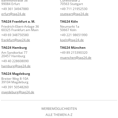
Bahnhofstraße 38
Curiestraße 2
99084 Erfurt
70563 Stuttgart
+49 361 34947880
+49 711 21952530
erfurt@tag24.de
stuttgart@tag24.de
TAG24 Frankfurt a. M.
TAG24 Köln
Friedrich-Ebert-Anlage 36
Neumarkt 1a
60325 Frankfurt am Main
50667 Köln
+49 69 348750580
+49 221 98651990
frankfurt@tag24.de
koeln@tag24.de
TAG24 Hamburg
TAG24 München
Am Sandtorkai 77
+49 89 215390320
20457 Hamburg
muenchen@tag24.de
+49 40 228608090
hamburg@tag24.de
TAG24 Magdeburg
Breiter Weg 8-10A
39104 Magdeburg
+49 391 50548260
magdeburg@tag24.de
WERBEMÖGLICHKEITEN
ALLE THEMEN A-Z