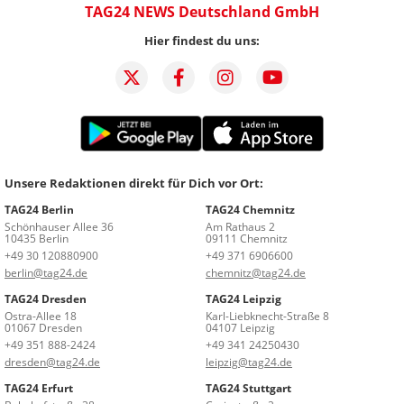
TAG24 NEWS Deutschland GmbH
Hier findest du uns:
Unsere Redaktionen direkt für Dich vor Ort:
TAG24 Berlin
TAG24 Chemnitz
Schönhauser Allee 36
Am Rathaus 2
10435 Berlin
09111 Chemnitz
+49 30 120880900
+49 371 6906600
berlin@tag24.de
chemnitz@tag24.de
TAG24 Dresden
TAG24 Leipzig
Ostra-Allee 18
Karl-Liebknecht-Straße 8
01067 Dresden
04107 Leipzig
+49 351 888-2424
+49 341 24250430
dresden@tag24.de
leipzig@tag24.de
TAG24 Erfurt
TAG24 Stuttgart