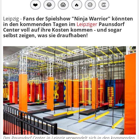
❤️
😂
😱
🔥
😥
👏
Leipzig -
Fans der Spielshow "Ninja Warrior" könnten
in den kommenden Tagen im
Leipziger
Paunsdorf
Center voll auf ihre Kosten kommen - und sogar
selbst zeigen, was sie draufhaben!
Das Paunsdorf Center in Leipzig verwandelt sich in den kommenden