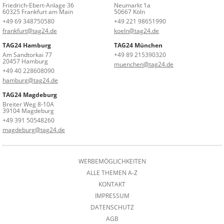
Friedrich-Ebert-Anlage 36
Neumarkt 1a
60325 Frankfurt am Main
50667 Köln
+49 69 348750580
+49 221 98651990
frankfurt@tag24.de
koeln@tag24.de
TAG24 Hamburg
TAG24 München
Am Sandtorkai 77
+49 89 215390320
20457 Hamburg
muenchen@tag24.de
+49 40 228608090
hamburg@tag24.de
TAG24 Magdeburg
Breiter Weg 8-10A
39104 Magdeburg
+49 391 50548260
magdeburg@tag24.de
WERBEMÖGLICHKEITEN
ALLE THEMEN A-Z
KONTAKT
IMPRESSUM
DATENSCHUTZ
AGB