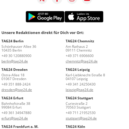
Unsere Redaktionen direkt für Dich vor Ort:
TAG24 Berlin
TAG24 Chemnitz
Schönhauser Allee 36
Am Rathaus 2
10435 Berlin
09111 Chemnitz
+49 30 120880900
+49 371 6906600
berlin@tag24.de
chemnitz@tag24.de
TAG24 Dresden
TAG24 Leipzig
Ostra-Allee 18
Karl-Liebknecht-Straße 8
01067 Dresden
04107 Leipzig
+49 351 888-2424
+49 341 24250430
dresden@tag24.de
leipzig@tag24.de
TAG24 Erfurt
TAG24 Stuttgart
Bahnhofstraße 38
Curiestraße 2
99084 Erfurt
70563 Stuttgart
+49 361 34947880
+49 711 21952530
erfurt@tag24.de
stuttgart@tag24.de
TAG24 Frankfurt a. M.
TAG24 Köln