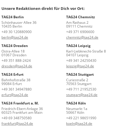
Unsere Redaktionen direkt für Dich vor Ort:
TAG24 Berlin
TAG24 Chemnitz
Schönhauser Allee 36
Am Rathaus 2
10435 Berlin
09111 Chemnitz
+49 30 120880900
+49 371 6906600
berlin@tag24.de
chemnitz@tag24.de
TAG24 Dresden
TAG24 Leipzig
Ostra-Allee 18
Karl-Liebknecht-Straße 8
01067 Dresden
04107 Leipzig
+49 351 888-2424
+49 341 24250430
dresden@tag24.de
leipzig@tag24.de
TAG24 Erfurt
TAG24 Stuttgart
Bahnhofstraße 38
Curiestraße 2
99084 Erfurt
70563 Stuttgart
+49 361 34947880
+49 711 21952530
erfurt@tag24.de
stuttgart@tag24.de
TAG24 Frankfurt a. M.
TAG24 Köln
Friedrich-Ebert-Anlage 36
Neumarkt 1a
60325 Frankfurt am Main
50667 Köln
+49 69 348750580
+49 221 98651990
frankfurt@tag24.de
koeln@tag24.de