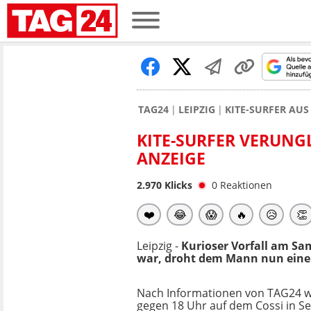
TAG24
LEIPZIG
KITE-SURFER AUS
KITE-SURFER VERUNG
ANZEIGE
2.970
Klicks
0
Reaktionen
❤️
😂
😱
🔥
😥
👏
Leipzig -
Kurioser Vorfall am S
war, droht dem Mann nun eine 
Nach Informationen von TAG24 w
gegen 18 Uhr auf dem Cossi in S