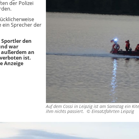
ten der Polizei
rden.
lücklicherweise
te ein Sprecher der
 Sportler den
 und war
r außerdem an
 verboten ist.
e Anzeige
Auf dem Cossi in Leipzig ist am Samstag ein Kite
ihm nichts passiert. ©
Einsatzfahrten Leipzig