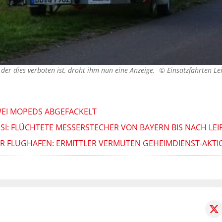
n der dies verboten ist, droht ihm nun eine Anzeige. ©
Einsatzfahrten Le
WEI MOPEDS ABGEFACKELT
SSI: FLÜCHTETE MESSERSTECHER VON BAYERN BIS NACH LEI
ER FLUGHAFEN: ERMITTLER VERMUTEN GEHEIMDIENST-AKTI