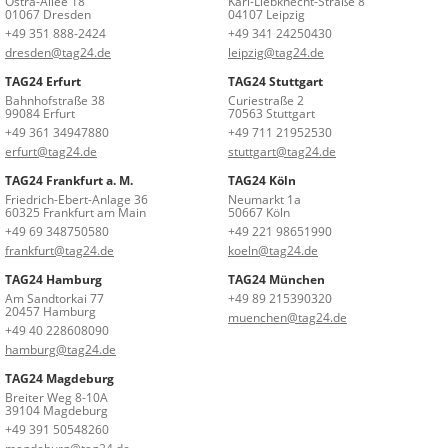
Ostra-Allee 18
Karl-Liebknecht-Straße 8
01067 Dresden
04107 Leipzig
+49 351 888-2424
+49 341 24250430
dresden@tag24.de
leipzig@tag24.de
TAG24 Erfurt
TAG24 Stuttgart
Bahnhofstraße 38
Curiestraße 2
99084 Erfurt
70563 Stuttgart
+49 361 34947880
+49 711 21952530
erfurt@tag24.de
stuttgart@tag24.de
TAG24 Frankfurt a. M.
TAG24 Köln
Friedrich-Ebert-Anlage 36
Neumarkt 1a
60325 Frankfurt am Main
50667 Köln
+49 69 348750580
+49 221 98651990
frankfurt@tag24.de
koeln@tag24.de
TAG24 Hamburg
TAG24 München
Am Sandtorkai 77
+49 89 215390320
20457 Hamburg
muenchen@tag24.de
+49 40 228608090
hamburg@tag24.de
TAG24 Magdeburg
Breiter Weg 8-10A
39104 Magdeburg
+49 391 50548260