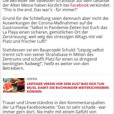
Die Betreiber der beliebten Strandbar auf dem Gelände
der Alten Messe haben kürzlich bei
Facebook
verkündet:
"This is the end. Das war's - für immer!"
Grund für die Schließung seien demnach aber nicht die
Auswirkungen der Corona-Maßnahmen auf die
Gastronomie: "Selbst in Pandemie-Zeiten bot Euch das
La Playa einen sicheren, gemütlichen Ort der
Zerstreuung, weit weg des stressigen Alltags mit viel
Platz und frischer Luft!"
Stattdessen sei ein Bauprojekt Schuld: "Leipzig selbst
trennt sich von seiner Strandoase in Mitten des
Zentrums und schafft Platz für einen so dringend
benötigten Radweg!", heißt es weiter von den
Betreibern.
LEIPZIG
LEIPZIGER VEREIN VOR DEM AUS? WAS SICH TUN
MUSS, DAMIT DIE BUCHKINDER WEITERSCHREIBEN
KÖNNEN
Trauer und Unverständnis in den Kommentarspalten
der La Playa-Facebookseite: "Das ist sehr schade - war
immer gern dort. Nix mehr mit einem Gefühl von