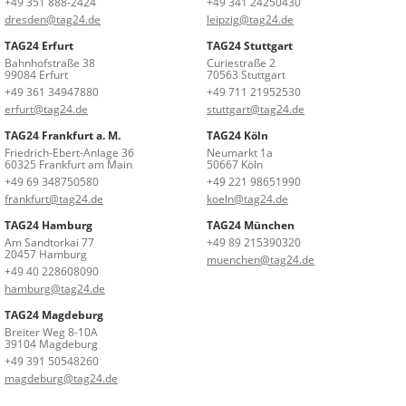
+49 351 888-2424
+49 341 24250430
dresden@tag24.de
leipzig@tag24.de
TAG24 Erfurt
TAG24 Stuttgart
Bahnhofstraße 38
Curiestraße 2
99084 Erfurt
70563 Stuttgart
+49 361 34947880
+49 711 21952530
erfurt@tag24.de
stuttgart@tag24.de
TAG24 Frankfurt a. M.
TAG24 Köln
Friedrich-Ebert-Anlage 36
Neumarkt 1a
60325 Frankfurt am Main
50667 Köln
+49 69 348750580
+49 221 98651990
frankfurt@tag24.de
koeln@tag24.de
TAG24 Hamburg
TAG24 München
Am Sandtorkai 77
+49 89 215390320
20457 Hamburg
muenchen@tag24.de
+49 40 228608090
hamburg@tag24.de
TAG24 Magdeburg
Breiter Weg 8-10A
39104 Magdeburg
+49 391 50548260
magdeburg@tag24.de