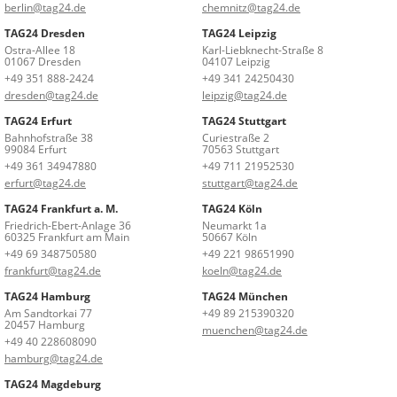
berlin@tag24.de
chemnitz@tag24.de
TAG24 Dresden
TAG24 Leipzig
Ostra-Allee 18
Karl-Liebknecht-Straße 8
01067 Dresden
04107 Leipzig
+49 351 888-2424
+49 341 24250430
dresden@tag24.de
leipzig@tag24.de
TAG24 Erfurt
TAG24 Stuttgart
Bahnhofstraße 38
Curiestraße 2
99084 Erfurt
70563 Stuttgart
+49 361 34947880
+49 711 21952530
erfurt@tag24.de
stuttgart@tag24.de
TAG24 Frankfurt a. M.
TAG24 Köln
Friedrich-Ebert-Anlage 36
Neumarkt 1a
60325 Frankfurt am Main
50667 Köln
+49 69 348750580
+49 221 98651990
frankfurt@tag24.de
koeln@tag24.de
TAG24 Hamburg
TAG24 München
Am Sandtorkai 77
+49 89 215390320
20457 Hamburg
muenchen@tag24.de
+49 40 228608090
hamburg@tag24.de
TAG24 Magdeburg