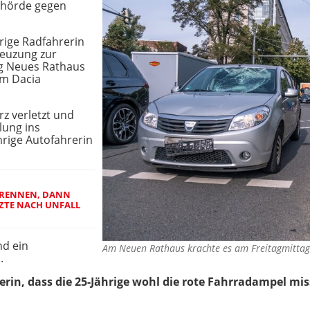
Behörde gegen
rige Radfahrerin
reuzung zur
ng Neues Rathaus
em Dacia
rz verletzt und
lung ins
hrige Autofahrerin
TORENNEN, DANN
TZTE NACH UNFALL
nd ein
Am Neuen Rathaus krachte es am Freitagmitt
.
erin, dass die 25-Jährige wohl die rote Fahrradampel mi