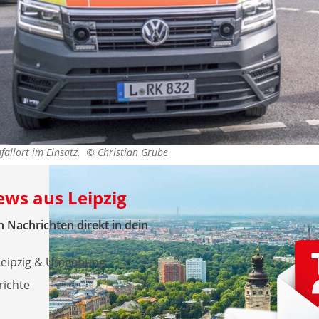
fallort im Einsatz. ©
Christian Grube
ews aus Leipzig
 Nachrichten direkt in dein
 Leipzig & Umgebung
richte