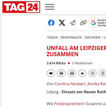
TAG24
REGIONALES
SACHSEN
L
UNFALL AM LEIPZIGE
USAMMEN
3.614
Klicks
0
Reaktionen
❤️
😂
😱
🔥
😥
👏
Von
Carolina Neubert
,
Annika Ra
Leipzig -
Einsatz am Neuen Rat
Wie
Polizeisprecherin
Susanne Lü