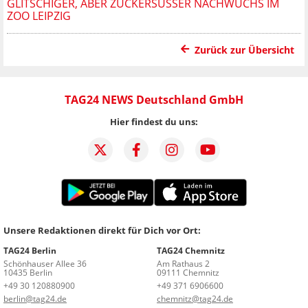
GLITSCHIGER, ABER ZUCKERSÜSSER NACHWUCHS IM Z
OO LEIPZIG
Zurück zur Übersicht
TAG24 NEWS Deutschland GmbH
Hier findest du uns:
Unsere Redaktionen direkt für Dich vor Ort:
TAG24 Berlin
TAG24 Chemnitz
Schönhauser Allee 36
Am Rathaus 2
10435 Berlin
09111 Chemnitz
+49 30 120880900
+49 371 6906600
berlin@tag24.de
chemnitz@tag24.de