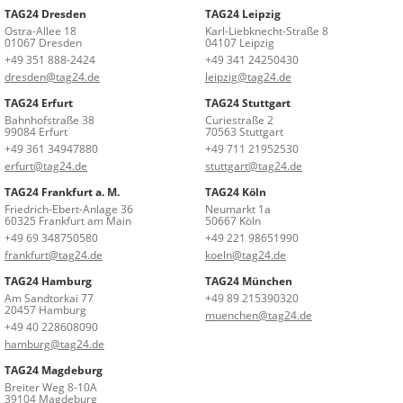
TAG24 Dresden
TAG24 Leipzig
Ostra-Allee 18
Karl-Liebknecht-Straße 8
01067 Dresden
04107 Leipzig
+49 351 888-2424
+49 341 24250430
dresden@tag24.de
leipzig@tag24.de
TAG24 Erfurt
TAG24 Stuttgart
Bahnhofstraße 38
Curiestraße 2
99084 Erfurt
70563 Stuttgart
+49 361 34947880
+49 711 21952530
erfurt@tag24.de
stuttgart@tag24.de
TAG24 Frankfurt a. M.
TAG24 Köln
Friedrich-Ebert-Anlage 36
Neumarkt 1a
60325 Frankfurt am Main
50667 Köln
+49 69 348750580
+49 221 98651990
frankfurt@tag24.de
koeln@tag24.de
TAG24 Hamburg
TAG24 München
Am Sandtorkai 77
+49 89 215390320
20457 Hamburg
muenchen@tag24.de
+49 40 228608090
hamburg@tag24.de
TAG24 Magdeburg
Breiter Weg 8-10A
39104 Magdeburg