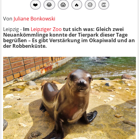
❤️
😂
😱
🔥
😥
👏
Von
Juliane Bonkowski
Leipzig -
Im
Leipziger Zoo
tut sich was: Gleich zwei
Neuankömmlinge konnte der Tierpark dieser Tage
begrüßen – Es gibt Verstärkung im Okapiwald und an
der Robbenküste.