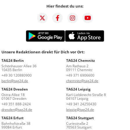
Hier findest du uns:
Unsere Redaktionen direkt für Dich vor Ort:
TAG24 Berlin
TAG24 Chemnitz
Schönhauser Allee 36
Am Rathaus 2
10435 Berlin
09111 Chemnitz
+49 30 120880900
+49 371 6906600
berlin@tag24.de
chemnitz@tag24.de
TAG24 Dresden
TAG24 Leipzig
Ostra-Allee 18
Karl-Liebknecht-Straße 8
01067 Dresden
04107 Leipzig
+49 351 888-2424
+49 341 24250430
dresden@tag24.de
leipzig@tag24.de
TAG24 Erfurt
TAG24 Stuttgart
Bahnhofstraße 38
Curiestraße 2
99084 Erfurt
70563 Stuttgart