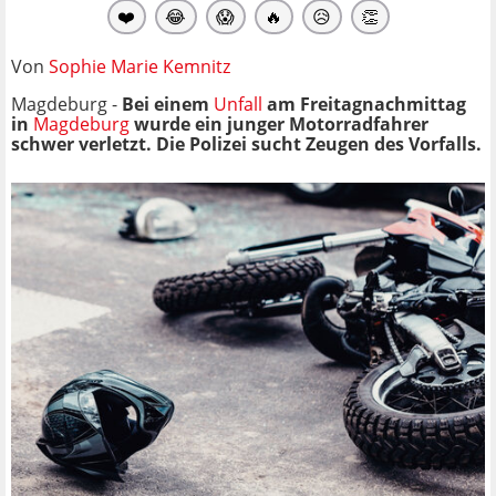
❤️
😂
😱
🔥
😥
👏
Von
Sophie Marie Kemnitz
Magdeburg -
Bei einem
Unfall
am Freitagnachmittag
in
Magdeburg
wurde ein junger Motorradfahrer
schwer verletzt. Die Polizei sucht Zeugen des Vorfalls.