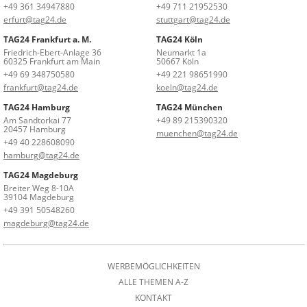
+49 361 34947880
+49 711 21952530
erfurt@tag24.de
stuttgart@tag24.de
TAG24 Frankfurt a. M.
TAG24 Köln
Friedrich-Ebert-Anlage 36
Neumarkt 1a
60325 Frankfurt am Main
50667 Köln
+49 69 348750580
+49 221 98651990
frankfurt@tag24.de
koeln@tag24.de
TAG24 Hamburg
TAG24 München
Am Sandtorkai 77
+49 89 215390320
20457 Hamburg
muenchen@tag24.de
+49 40 228608090
hamburg@tag24.de
TAG24 Magdeburg
Breiter Weg 8-10A
39104 Magdeburg
+49 391 50548260
magdeburg@tag24.de
WERBEMÖGLICHKEITEN
ALLE THEMEN A-Z
KONTAKT