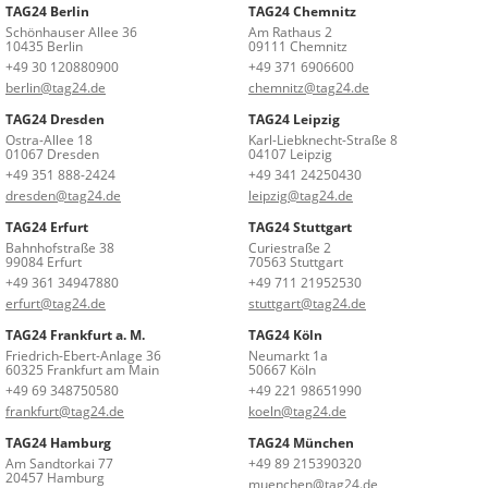
TAG24 Berlin
TAG24 Chemnitz
Schönhauser Allee 36
Am Rathaus 2
10435 Berlin
09111 Chemnitz
+49 30 120880900
+49 371 6906600
berlin@tag24.de
chemnitz@tag24.de
TAG24 Dresden
TAG24 Leipzig
Ostra-Allee 18
Karl-Liebknecht-Straße 8
01067 Dresden
04107 Leipzig
+49 351 888-2424
+49 341 24250430
dresden@tag24.de
leipzig@tag24.de
TAG24 Erfurt
TAG24 Stuttgart
Bahnhofstraße 38
Curiestraße 2
99084 Erfurt
70563 Stuttgart
+49 361 34947880
+49 711 21952530
erfurt@tag24.de
stuttgart@tag24.de
TAG24 Frankfurt a. M.
TAG24 Köln
Friedrich-Ebert-Anlage 36
Neumarkt 1a
60325 Frankfurt am Main
50667 Köln
+49 69 348750580
+49 221 98651990
frankfurt@tag24.de
koeln@tag24.de
TAG24 Hamburg
TAG24 München
Am Sandtorkai 77
+49 89 215390320
20457 Hamburg
muenchen@tag24.de