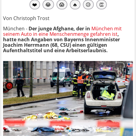
❤️
😂
😱
🔥
😥
👏
Von Christoph Trost
München -
Der junge Afghane, der in
München mit
seinem Auto in eine Menschenmenge gefahren ist
,
hatte nach Angaben von Bayerns Innenminister
Joachim Herrmann (68, CSU) einen gültigen
Aufenthaltstitel und eine Arbeitserlaubnis.