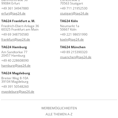
99084 Erfurt
70563 Stuttgart
+49 361 34947880
+49 711 21952530
erfurt@tag24.de
stuttgart@tag24.de
TAG24 Frankfurt a. M.
TAG24 Köln
Friedrich-Ebert-Anlage 36
Neumarkt 1a
60325 Frankfurt am Main
50667 Köln
+49 69 348750580
+49 221 98651990
frankfurt@tag24.de
koeln@tag24.de
TAG24 Hamburg
TAG24 München
Am Sandtorkai 77
+49 89 215390320
20457 Hamburg
muenchen@tag24.de
+49 40 228608090
hamburg@tag24.de
TAG24 Magdeburg
Breiter Weg 8-10A
39104 Magdeburg
+49 391 50548260
magdeburg@tag24.de
WERBEMÖGLICHKEITEN
ALLE THEMEN A-Z