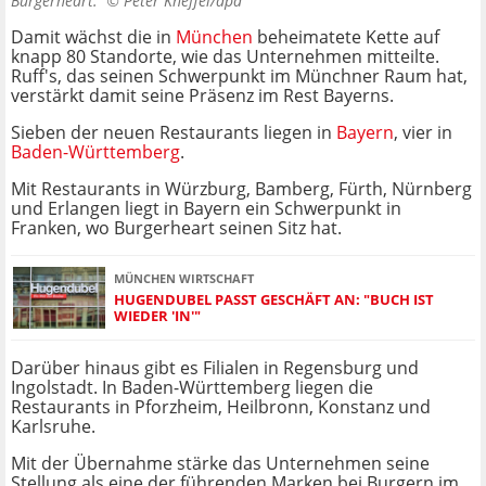
Burgerheart. ©
Peter Kneffel/dpa
Damit wächst die in
München
beheimatete Kette auf
knapp 80 Standorte, wie das Unternehmen mitteilte.
Ruff's, das seinen Schwerpunkt im Münchner Raum hat,
verstärkt damit seine Präsenz im Rest Bayerns.
Sieben der neuen Restaurants liegen in
Bayern
, vier in
Baden-Württemberg
.
Mit Restaurants in Würzburg, Bamberg, Fürth, Nürnberg
und Erlangen liegt in Bayern ein Schwerpunkt in
Franken, wo Burgerheart seinen Sitz hat.
MÜNCHEN WIRTSCHAFT
HUGENDUBEL PASST GESCHÄFT AN: "BUCH IST
WIEDER 'IN'"
Darüber hinaus gibt es Filialen in Regensburg und
Ingolstadt. In Baden-Württemberg liegen die
Restaurants in Pforzheim, Heilbronn, Konstanz und
Karlsruhe.
Mit der Übernahme stärke das Unternehmen seine
Stellung als eine der führenden Marken bei Burgern im