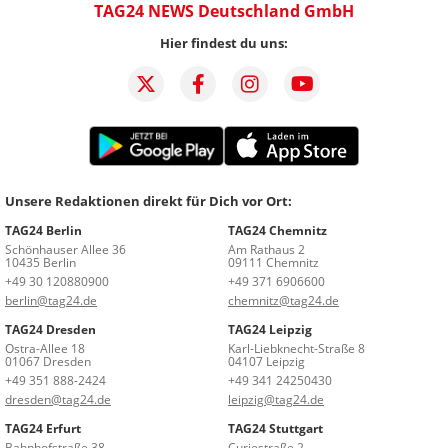
TAG24 NEWS Deutschland GmbH
Hier findest du uns:
Unsere Redaktionen direkt für Dich vor Ort:
TAG24 Berlin
TAG24 Chemnitz
Schönhauser Allee 36
Am Rathaus 2
10435 Berlin
09111 Chemnitz
+49 30 120880900
+49 371 6906600
berlin@tag24.de
chemnitz@tag24.de
TAG24 Dresden
TAG24 Leipzig
Ostra-Allee 18
Karl-Liebknecht-Straße 8
01067 Dresden
04107 Leipzig
+49 351 888-2424
+49 341 24250430
dresden@tag24.de
leipzig@tag24.de
TAG24 Erfurt
TAG24 Stuttgart
Bahnhofstraße 38
Curiestraße 2