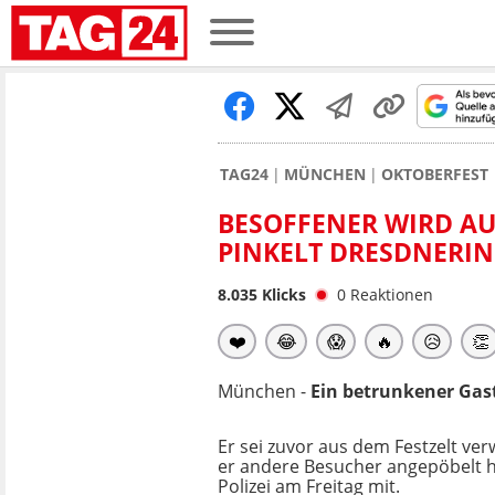
TAG24
MÜNCHEN
OKTOBERFEST
BESOFFENER WIRD AU
PINKELT DRESDNERIN 
8.035
Klicks
0
Reaktionen
❤️
😂
😱
🔥
😥
👏
München -
Ein betrunkener Gast
Er sei zuvor aus dem Festzelt ve
er andere Besucher angepöbelt hat
Polizei am Freitag mit.