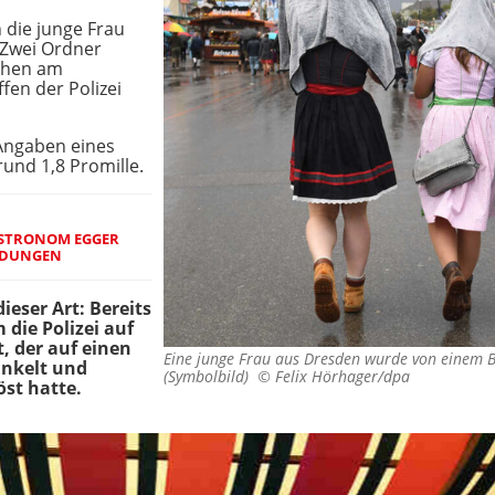
n die junge Frau
. Zwei Ordner
nchen am
fen der Polizei
Angaben eines
rund 1,8 Promille.
ASTRONOM EGGER
NDUNGEN
dieser Art: Bereits
ie Polizei auf
t, der auf einen
Eine junge Frau aus Dresden wurde von einem B
inkelt und
(Symbolbild) ©
Felix Hörhager/dpa
öst hatte.