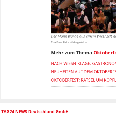
Der Mann wurde aus einem Wiesnzelt ge
Titelfoto: Felix Hörhager/dpa
Mehr zum Thema
Oktoberf
NACH WIESN-KLAGE: GASTRONO
NEUHEITEN AUF DEM OKTOBERFES
OKTOBERFEST: RÄTSEL UM KOPF
TAG24 NEWS Deutschland GmbH