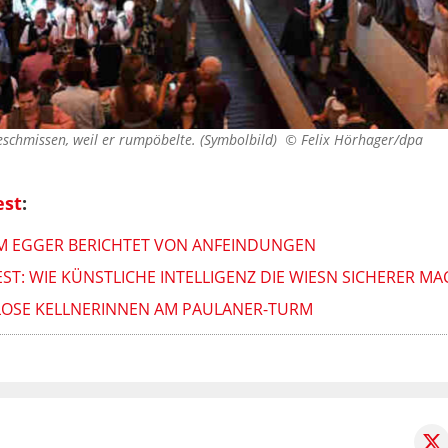
schmissen, weil er rumpöbelte. (Symbolbild) ©
Felix Hörhager/dpa
est
:
M EGGER BERICHTET VON ANFEINDUNGEN
T: WIE KÜNSTLICHE INTELLIGENZ DIE WIESN SICHERER MA
LOSE KELLNERINNEN AM PAULANER-TURM