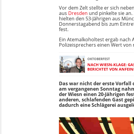
Vor dem Zelt stellte er sich nebe
aus
Dresden
und pinkelte sie an
hielten den 53-Jährigen aus Mü
Donnerstagabend bis zum Eintref
fest.
Ein Atemalkoholtest ergab nach 
Polizeisprechers einen Wert von 
OKTOBERFEST
NACH WIESN-KLAGE: G
BERICHTET VON ANFEI
Das war nicht der erste Vorfall 
am vergangenen Sonntag nahm d
der Wiesn einen 20-Jährigen fes
anderen, schlafenden Gast gep
dadurch eine Schlägerei ausgel