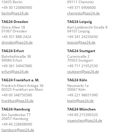
10435 Berlin
09111 Chemnitz
+49 30 120880900
+49 371 6906600
berlin@tag24.de
chemnitz@tag24.de
TAG24 Dresden
TAG24 Leipzig
Ostra-Allee 18
Karl-Liebknecht-Straße 8
01067 Dresden
04107 Leipzig
+49 351 888-2424
+49 341 24250430
dresden@tag24.de
leipzig@tag24.de
TAG24 Erfurt
TAG24 Stuttgart
Bahnhofstraße 38
Curiestraße 2
99084 Erfurt
70563 Stuttgart
+49 361 34947880
+49 711 21952530
erfurt@tag24.de
stuttgart@tag24.de
TAG24 Frankfurt a. M.
TAG24 Köln
Friedrich-Ebert-Anlage 36
Neumarkt 1a
60325 Frankfurt am Main
50667 Köln
+49 69 348750580
+49 221 98651990
frankfurt@tag24.de
koeln@tag24.de
TAG24 Hamburg
TAG24 München
Am Sandtorkai 77
+49 89 215390320
20457 Hamburg
muenchen@tag24.de
+49 40 228608090
hamburg@tag24.de