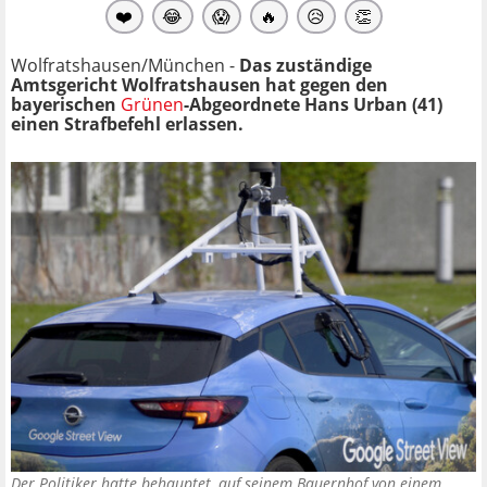
❤️
😂
😱
🔥
😥
👏
Wolfratshausen/München -
Das zuständige
Amtsgericht Wolfratshausen hat gegen den
bayerischen
Grünen
-Abgeordnete Hans Urban (41)
einen Strafbefehl erlassen.
Der Politiker hatte behauptet, auf seinem Bauernhof von einem