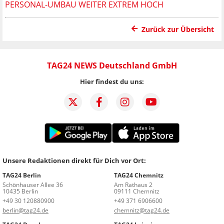
PERSONAL-UMBAU WEITER EXTREM HOCH
Zurück zur Übersicht
TAG24 NEWS Deutschland GmbH
Hier findest du uns:
Unsere Redaktionen direkt für Dich vor Ort:
TAG24 Berlin
TAG24 Chemnitz
Schönhauser Allee 36
Am Rathaus 2
10435 Berlin
09111 Chemnitz
+49 30 120880900
+49 371 6906600
berlin@tag24.de
chemnitz@tag24.de