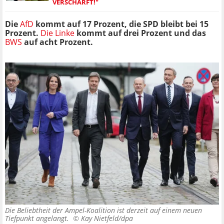
VERSCHÄRFT!"
Die
AfD
kommt auf 17 Prozent, die SPD bleibt bei 15
Prozent.
Die Linke
kommt auf drei Prozent und das
BWS
auf acht Prozent.
Die Beliebtheit der Ampel-Koalition ist derzeit auf einem neuen
Tiefpunkt angelangt. ©
Kay Nietfeld/dpa