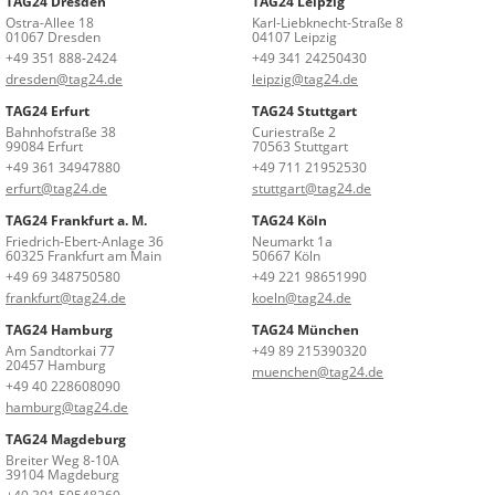
TAG24 Dresden
TAG24 Leipzig
Ostra-Allee 18
Karl-Liebknecht-Straße 8
01067 Dresden
04107 Leipzig
+49 351 888-2424
+49 341 24250430
dresden@tag24.de
leipzig@tag24.de
TAG24 Erfurt
TAG24 Stuttgart
Bahnhofstraße 38
Curiestraße 2
99084 Erfurt
70563 Stuttgart
+49 361 34947880
+49 711 21952530
erfurt@tag24.de
stuttgart@tag24.de
TAG24 Frankfurt a. M.
TAG24 Köln
Friedrich-Ebert-Anlage 36
Neumarkt 1a
60325 Frankfurt am Main
50667 Köln
+49 69 348750580
+49 221 98651990
frankfurt@tag24.de
koeln@tag24.de
TAG24 Hamburg
TAG24 München
Am Sandtorkai 77
+49 89 215390320
20457 Hamburg
muenchen@tag24.de
+49 40 228608090
hamburg@tag24.de
TAG24 Magdeburg
Breiter Weg 8-10A
39104 Magdeburg