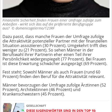
Finanzielle Sicherheit finden Frauen einer Umfrage zufolge zum
Anbeißen - wirkt sich das auf die präferierte Berufsgruppe
aus? ©
domenicogelermo/123RF
Dazu passt, dass manche Frauen der Umfrage zufolge
die Attraktivität potenzieller Partner mit der finanziellen
Situation assoziieren (30 Prozent). Umgekehrt trifft dies
weniger zu (21 Prozent). So sehen Männer in der
Berufswahl ihrer Partnerin eher einen Teil ihrer
Persönlichkeit widergespiegelt (77 Prozent). Bei Frauen
ist diese Erwartung schwächer ausgeprägt (69 Prozent).
Fest steht: Sowohl Männer als auch Frauen (rund 60
Prozent) finden den Beruf für die Attraktivität relevant.
Männer bevorzugen der Umfrage zufolge Ärztinnen (52
Prozent), Architektinnen (46 Prozent) und
Krankenschwestern (45 Prozent).
GESELLSCHAFT
DIESE JUGENDWÖRTER SIND IN DEN TOP 10: