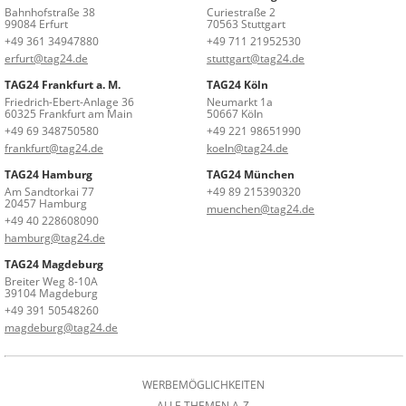
Bahnhofstraße 38
Curiestraße 2
99084 Erfurt
70563 Stuttgart
+49 361 34947880
+49 711 21952530
erfurt@tag24.de
stuttgart@tag24.de
TAG24 Frankfurt a. M.
TAG24 Köln
Friedrich-Ebert-Anlage 36
Neumarkt 1a
60325 Frankfurt am Main
50667 Köln
+49 69 348750580
+49 221 98651990
frankfurt@tag24.de
koeln@tag24.de
TAG24 Hamburg
TAG24 München
Am Sandtorkai 77
+49 89 215390320
20457 Hamburg
muenchen@tag24.de
+49 40 228608090
hamburg@tag24.de
TAG24 Magdeburg
Breiter Weg 8-10A
39104 Magdeburg
+49 391 50548260
magdeburg@tag24.de
WERBEMÖGLICHKEITEN
ALLE THEMEN A-Z