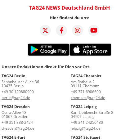
TAG24 NEWS Deutschland GmbH
Hier findest du uns:
Unsere Redaktionen direkt für Dich vor Ort:
TAG24 Berlin
TAG24 Chemnitz
Schönhauser Allee 36
Am Rathaus 2
10435 Berlin
09111 Chemnitz
+49 30 120880900
+49 371 6906600
berlin@tag24.de
chemnitz@tag24.de
TAG24 Dresden
TAG24 Leipzig
Ostra-Allee 18
Karl-Liebknecht-Straße 8
01067 Dresden
04107 Leipzig
+49 351 888-2424
+49 341 24250430
dresden@tag24.de
leipzig@tag24.de
TAG24 Erfurt
TAG24 Stuttgart